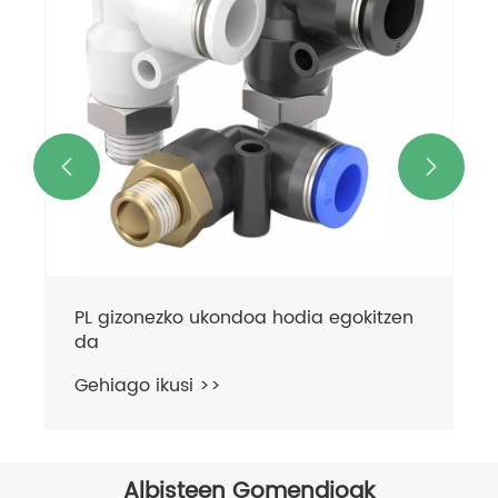


PL gizonezko ukondoa hodia egokitzen
da
Gehiago ikusi >>
Albisteen Gomendioak