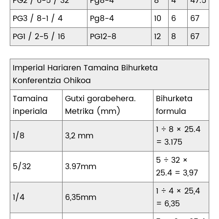
PG2 / 6-5 / 32
Pg8-4
8
4
47.5
PG3 / 8-1 / 4
Pg8-4
10
6
67
PG1 / 2-5 / 16
PG12-8
12
8
67
Imperial Hariaren Tamaina Bihurketa
Konferentzia Ohikoa
Tamaina
Gutxi gorabehera.
Bihurketa
inperiala
Metrika (mm)
formula
1 ÷ 8 × 25.4
1/8
3,2 mm
= 3.175
5 ÷ 32 ×
5/32
3.97mm
25.4 = 3,97
1 ÷ 4 × 25,4
1/4
6,35mm
= 6,35