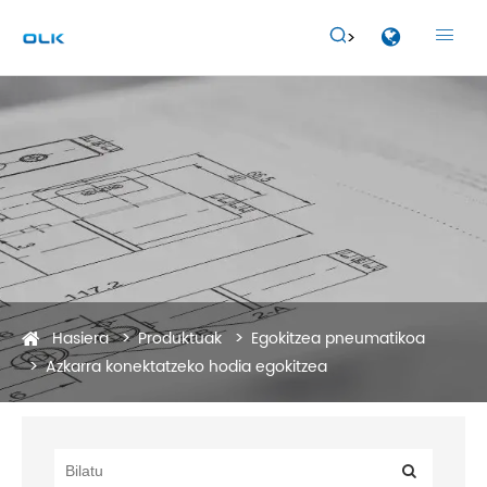


Hasiera
Produktuak
Egokitzea pneumatikoa
Azkarra konektatzeko hodia egokitzea