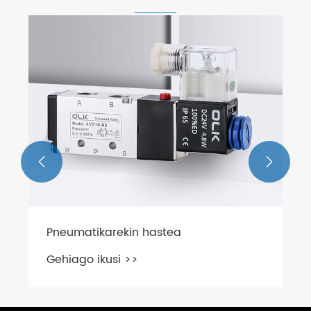


Pneumatikarekin hastea
Gehiago ikusi >>