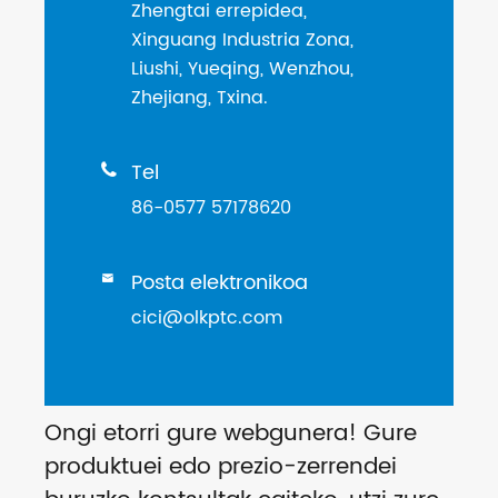
Zhengtai errepidea,
Xinguang Industria Zona,
Liushi, Yueqing, Wenzhou,
Zhejiang, Txina.
Tel

86-0577 57178620
Posta elektronikoa

cici@olkptc.com
Ongi etorri gure webgunera! Gure
produktuei edo prezio-zerrendei