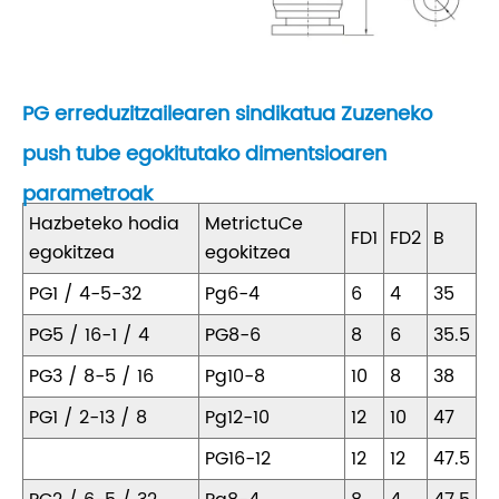
PG erreduzitzailearen sindikatua Zuzeneko
push tube egokitutako dimentsioaren
parametroak
Hazbeteko hodia
MetrictuCe
FD1
FD2
B
egokitzea
egokitzea
PG1 / 4-5-32
Pg6-4
6
4
35
PG5 / 16-1 / 4
PG8-6
8
6
35.5
PG3 / 8-5 / 16
Pg10-8
10
8
38
PG1 / 2-13 / 8
Pg12-10
12
10
47
PG16-12
12
12
47.5