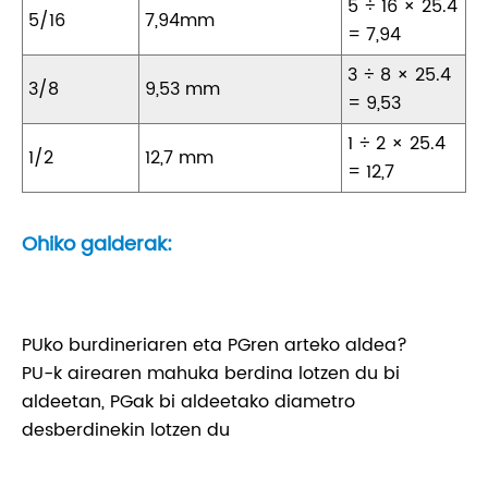
5 ÷ 16 × 25.4
5/16
7,94mm
= 7,94
3 ÷ 8 × 25.4
3/8
9,53 mm
= 9,53
1 ÷ 2 × 25.4
1/2
12,7 mm
= 12,7
Ohiko galderak:
PUko burdineriaren eta PGren arteko aldea?
PU-k airearen mahuka berdina lotzen du bi
aldeetan, PGak bi aldeetako diametro
desberdinekin lotzen du