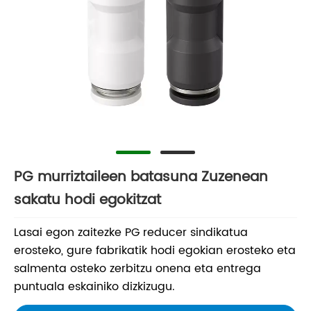
PG murriztaileen batasuna Zuzenean
sakatu hodi egokitzat
Lasai egon zaitezke PG reducer sindikatua
erosteko, gure fabrikatik hodi egokian erosteko eta
salmenta osteko zerbitzu onena eta entrega
puntuala eskainiko dizkizugu.