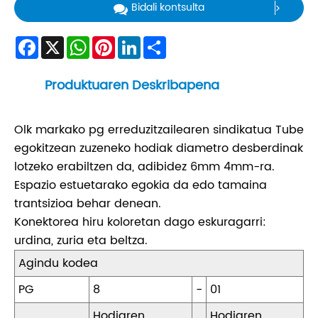
Bidali kontsulta
Facebook
X
WhatsApp
Pinterest
LinkedIn
Share
Produktuaren Deskribapena
Olk markako pg erreduzitzailearen sindikatua Tube
egokitzean zuzeneko hodiak diametro desberdinak
lotzeko erabiltzen da, adibidez 6mm 4mm-ra.
Espazio estuetarako egokia da edo tamaina
trantsizioa behar denean.
Konektorea hiru koloretan dago eskuragarri:
urdina, zuria eta beltza.
Agindu kodea
PG
8
-
01
Hodiaren
Hodiaren