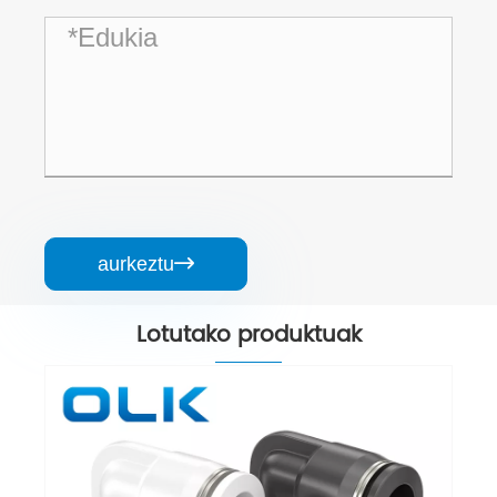
aurkeztu

Lotutako produktuak