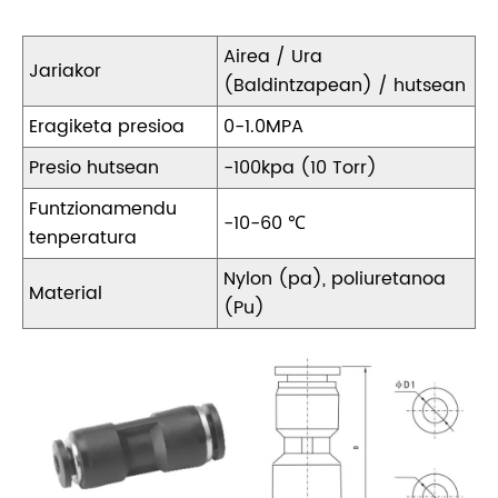
Airea / Ura
Jariakor
(Baldintzapean) / hutsean
Eragiketa presioa
0-1.0MPA
Presio hutsean
-100kpa (10 Torr)
Funtzionamendu
-10-60 ℃
tenperatura
Nylon (pa), poliuretanoa
Material
(Pu)