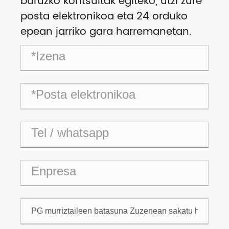
buruzko kontsultak egiteko, utzi zure
posta elektronikoa eta 24 orduko
epean jarriko gara harremanetan.