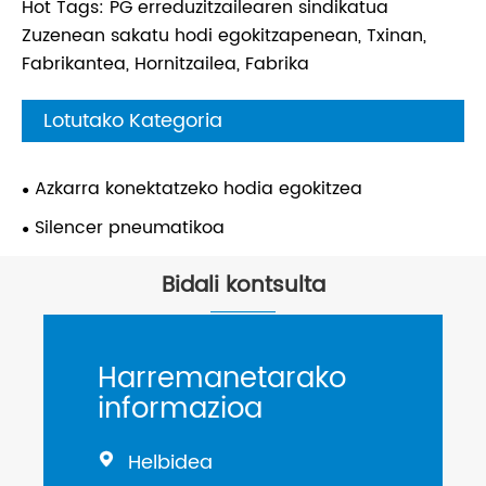
Hot Tags: PG erreduzitzailearen sindikatua
Zuzenean sakatu hodi egokitzapenean, Txinan,
Fabrikantea, Hornitzailea, Fabrika
Lotutako Kategoria
Azkarra konektatzeko hodia egokitzea
Silencer pneumatikoa
Bidali kontsulta
Harremanetarako
informazioa
Helbidea
