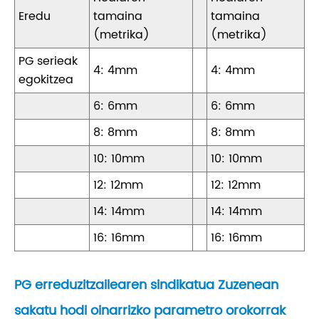
Eredu
tamaina
tamaina
(metrika)
(metrika)
PG serieak
4: 4mm
4: 4mm
egokitzea
6: 6mm
6: 6mm
8: 8mm
8: 8mm
10: 10mm
10: 10mm
12: 12mm
12: 12mm
14: 14mm
14: 14mm
16: 16mm
16: 16mm
PG erreduzitzailearen sindikatua Zuzenean
sakatu hodi oinarrizko parametro orokorrak