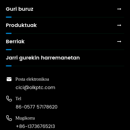
Guri buruz
Produktuak
Berriak
Jarri gurekin harremanetan

Posta elektronikoa
cici@olkptc.com

Tel
86-0577 57178620

Mugikorra
+86-13736765213