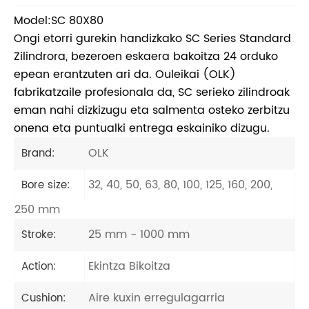
Model:SC 80X80
Ongi etorri gurekin handizkako SC Series Standard
Zilindrora, bezeroen eskaera bakoitza 24 orduko
epean erantzuten ari da. Ouleikai (OLK)
fabrikatzaile profesionala da, SC serieko zilindroak
eman nahi dizkizugu eta salmenta osteko zerbitzu
onena eta puntualki entrega eskainiko dizugu.
OLK
Brand:
32, 40, 50, 63, 80, 100, 125, 160, 200,
Bore size:
250 mm
25 mm - 1000 mm
Stroke:
Ekintza Bikoitza
Action:
Aire kuxin erregulagarria
Cushion: