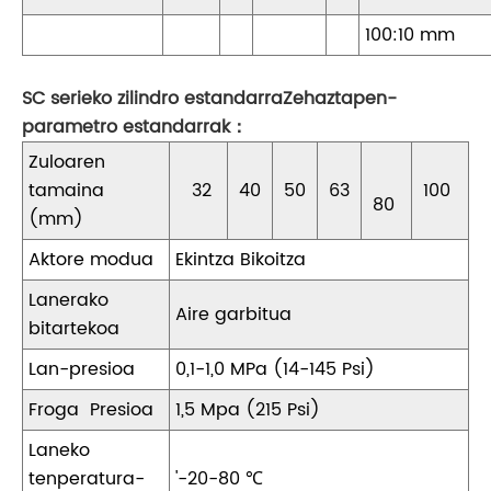
100:10 mm
SC serieko zilindro estandarra
Zehaztapen-
parametro estandarrak
：
Zuloaren
tamaina
32
40
50
63
100
80
(mm)
Aktore modua
Ekintza Bikoitza
Lanerako
Aire garbitua
bitartekoa
Lan-presioa
0,1-1,0 MPa (14-145 Psi)
Froga Presioa
1,5 Mpa (215 Psi)
Laneko
tenperatura-
'-20-80 ℃