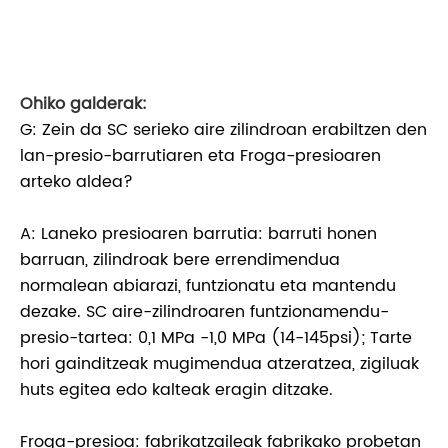
Ohiko galderak:
G: Zein da SC serieko aire zilindroan erabiltzen den
lan-presio-barrutiaren eta Froga-presioaren
arteko aldea?
A: Laneko presioaren barrutia: barruti honen
barruan, zilindroak bere errendimendua
normalean abiarazi, funtzionatu eta mantendu
dezake. SC aire-zilindroaren funtzionamendu-
presio-tartea: 0,1 MPa -1,0 MPa (14-145psi); Tarte
hori gainditzeak mugimendua atzeratzea, zigiluak
huts egitea edo kalteak eragin ditzake.
Froga-presioa: fabrikatzaileak fabrikako probetan