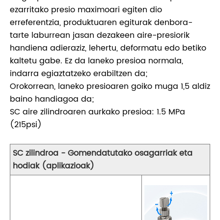
ezarritako presio maximoari egiten dio
erreferentzia, produktuaren egiturak denbora-
tarte laburrean jasan dezakeen aire-presiorik
handiena adieraziz, lehertu, deformatu edo betiko
kaltetu gabe. Ez da laneko presioa normala,
indarra egiaztatzeko erabiltzen da;
Orokorrean, laneko presioaren goiko muga 1,5 aldiz
baino handiagoa da;
SC aire zilindroaren aurkako presioa: 1.5 MPa
(215psi)
SC zilindroa - Gomendatutako osagarriak eta
hodiak (aplikazioak)