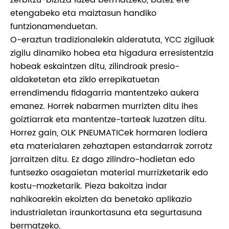
etengabeko eta maiztasun handiko
funtzionamenduetan.
O-eraztun tradizionalekin alderatuta, YCC zigiluak
zigilu dinamiko hobea eta higadura erresistentzia
hobeak eskaintzen ditu, zilindroak presio-
aldaketetan eta ziklo errepikatuetan
errendimendu fidagarria mantentzeko aukera
emanez. Horrek nabarmen murrizten ditu ihes
goiztiarrak eta mantentze-tarteak luzatzen ditu.
Horrez gain, OLK PNEUMATICek hormaren lodiera
eta materialaren zehaztapen estandarrak zorrotz
jarraitzen ditu. Ez dago zilindro-hodietan edo
funtsezko osagaietan material murrizketarik edo
kostu-mozketarik. Pieza bakoitza indar
nahikoarekin ekoizten da benetako aplikazio
industrialetan iraunkortasuna eta segurtasuna
bermatzeko.