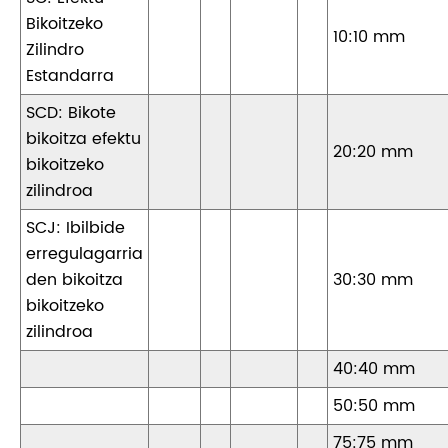
Bikoitzeko
10:10 mm
Zilindro
Estandarra
SCD: Bikote
bikoitza efektu
20:20 mm
bikoitzeko
zilindroa
SCJ: Ibilbide
erregulagarria
den bikoitza
30:30 mm
bikoitzeko
zilindroa
40:40 mm
50:50 mm
75:75 mm