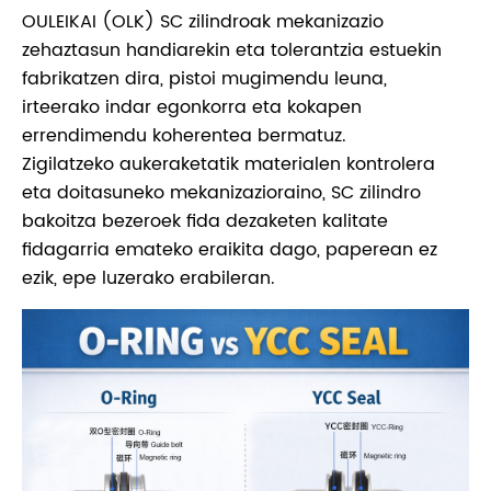
OULEIKAI (OLK) SC zilindroak mekanizazio
zehaztasun handiarekin eta tolerantzia estuekin
fabrikatzen dira, pistoi mugimendu leuna,
irteerako indar egonkorra eta kokapen
errendimendu koherentea bermatuz.
Zigilatzeko aukeraketatik materialen kontrolera
eta doitasuneko mekanizazioraino, SC zilindro
bakoitza bezeroek fida dezaketen kalitate
fidagarria emateko eraikita dago, paperean ez
ezik, epe luzerako erabileran.