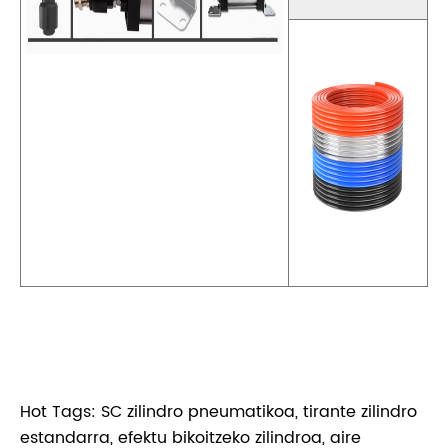
Hot Tags: SC zilindro pneumatikoa, tirante zilindro
estandarra, efektu bikoitzeko zilindroa, aire