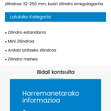
zilindroa 32-250 mm, kuxin zilindro erregulagarria
Lotutako Kategoria
Zilindro estandarra
Mini Zilindroa
Ardatz anitzeko zilindroa
Zilindro mehea
Bidali kontsulta
Harremanetarako
informazioa