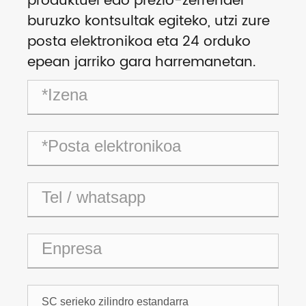
produktuei edo prezio-zerrendei
buruzko kontsultak egiteko, utzi zure
posta elektronikoa eta 24 orduko
epean jarriko gara harremanetan.