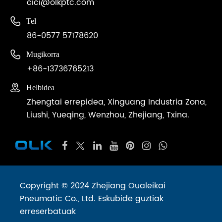
cici@olkptc.com

Tel
86-0577 57178620

Mugikorra
+86-13736765213

Helbidea
Zhengtai errepidea, Xinguang Industria Zona,
Liushi, Yueqing, Wenzhou, Zhejiang, Txina.
Copyright © 2024 Zhejiang Oualeikai
Pneumatic Co., Ltd. Eskubide guztiak
erreserbatuak