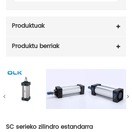
Produktuak
Produktu berriak
SC serieko zilindro estandarra