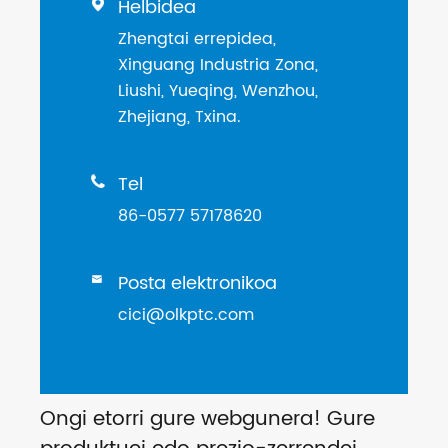
Helbidea

Zhengtai errepidea,
Xinguang Industria Zona,
Liushi, Yueqing, Wenzhou,
Zhejiang, Txina.
Tel

86-0577 57178620
Posta elektronikoa

cici@olkptc.com
Ongi etorri gure webgunera! Gure