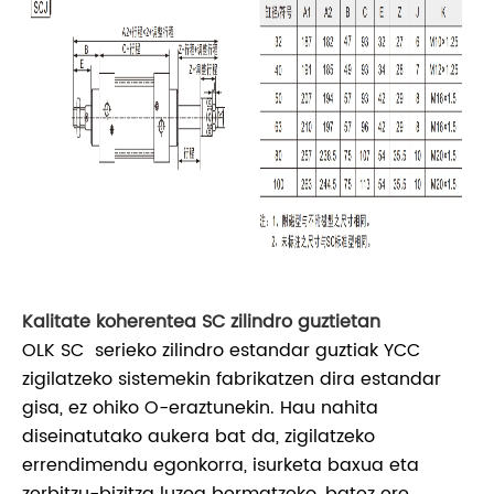
Kalitate koherentea SC zilindro guztietan
OLK SC serieko zilindro estandar guztiak YCC
zigilatzeko sistemekin fabrikatzen dira estandar
gisa, ez ohiko O-eraztunekin. Hau nahita
diseinatutako aukera bat da, zigilatzeko
errendimendu egonkorra, isurketa baxua eta
zerbitzu-bizitza luzea bermatzeko, batez ere