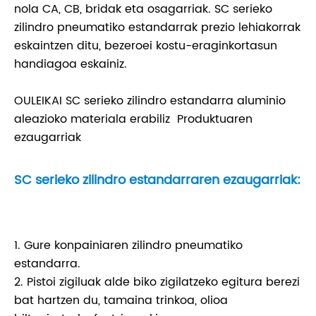
nola CA, CB, bridak eta osagarriak. SC serieko
zilindro pneumatiko estandarrak prezio lehiakorrak
eskaintzen ditu, bezeroei kostu-eraginkortasun
handiagoa eskainiz.
OULEIKAI SC serieko zilindro estandarra aluminio
aleazioko materiala erabiliz Produktuaren
ezaugarriak
SC serieko zilindro estandarraren ezaugarriak:
1. Gure konpainiaren zilindro pneumatiko
estandarra.
2. Pistoi zigiluak alde biko zigilatzeko egitura berezi
bat hartzen du, tamaina trinkoa, olioa