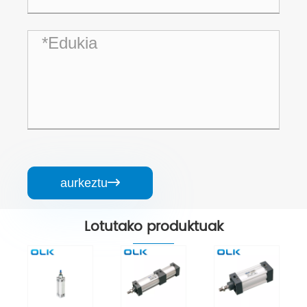
aurkeztu

Lotutako produktuak