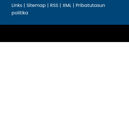
Links
|
Sitemap
|
RSS
|
XML
|
Pribatutasun
politika