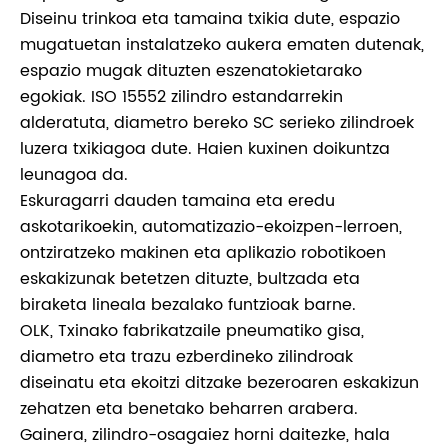
Diseinu trinkoa eta tamaina txikia dute, espazio
mugatuetan instalatzeko aukera ematen dutenak,
espazio mugak dituzten eszenatokietarako
egokiak. ISO 15552 zilindro estandarrekin
alderatuta, diametro bereko SC serieko zilindroek
luzera txikiagoa dute. Haien kuxinen doikuntza
leunagoa da.
Eskuragarri dauden tamaina eta eredu
askotarikoekin, automatizazio-ekoizpen-lerroen,
ontziratzeko makinen eta aplikazio robotikoen
eskakizunak betetzen dituzte, bultzada eta
biraketa lineala bezalako funtzioak barne.
OLK, Txinako fabrikatzaile pneumatiko gisa,
diametro eta trazu ezberdineko zilindroak
diseinatu eta ekoitzi ditzake bezeroaren eskakizun
zehatzen eta benetako beharren arabera.
Gainera, zilindro-osagaiez horni daitezke, hala