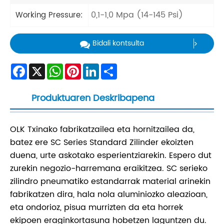
0,1-1,0 Mpa (14-145 Psi)
Working Pressure:
Bidali kontsulta
Facebook
X
WhatsApp
Pinterest
LinkedIn
Share
Produktuaren Deskribapena
OLK Txinako fabrikatzailea eta hornitzailea da,
batez ere SC Series Standard Zilinder ekoizten
duena, urte askotako esperientziarekin. Espero dut
zurekin negozio-harremana eraikitzea. SC serieko
zilindro pneumatiko estandarrak material arinekin
fabrikatzen dira, hala nola aluminiozko aleazioan,
eta ondorioz, pisua murrizten da eta horrek
ekipoen eraginkortasuna hobetzen laguntzen du.