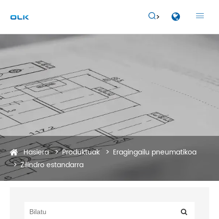


Hasiera
Produktuak
Eragingailu pneumatikoa
Zilindro estandarra