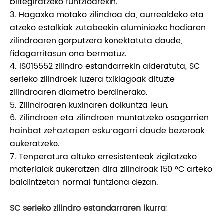
biltegiratzeko funtzioarekin.
3. Hagaxka motako zilindroa da, aurrealdeko eta
atzeko estalkiak zutabeekin aluminiozko hodiaren
zilindroaren gorputzera konektatuta daude,
fidagarritasun ona bermatuz.
4. IS015552 zilindro estandarrekin alderatuta, SC
serieko zilindroek luzera txikiagoak dituzte
zilindroaren diametro berdinerako.
5. Zilindroaren kuxinaren doikuntza leun.
6. Zilindroen eta zilindroen muntatzeko osagarrien
hainbat zehaztapen eskuragarri daude bezeroak
aukeratzeko.
7. Tenperatura altuko erresistenteak zigilatzeko
materialak aukeratzen dira zilindroak 150 °C arteko
baldintzetan normal funtziona dezan.
SC serieko zilindro estandarraren ikurra: