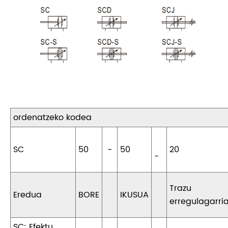
ordenatzeko kodea
SC
50
-
50
20
-
Trazu
Eredua
BORE
IKUSUA
erregulagarri
SC: Efektu