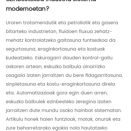
modernoetan?
Uraren tratamendutik eta petroliotik eta gasera
bitarteko industrietan, fluidoen fluxua zehatz-
mehatz kontrolatzeko gaitasuna funtsezkoa da
segurtasuna, eraginkortasuna eta kostuak
kudeatzeko. Eskuragarri dauden kontrol-gailu
askoren artean, eskuzko balbula oinarrizko
osagaia izaten jarraitzen du bere fidagarritasuna,
sinpletasuna eta kostu-eraginkortasuna direla
eta. Automatizazioak gora egin duen arren,
eskuzko balbulek ezinbesteko zeregina izaten
jarraitzen dute mundu osoko hainbat sistematan.
Artikulu honek haien funtzioak, motak, onurak eta
zure beharretarako egokia nola hautatzeko