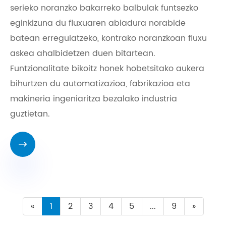
serieko noranzko bakarreko balbulak funtsezko
eginkizuna du fluxuaren abiadura norabide
batean erregulatzeko, kontrako noranzkoan fluxu
askea ahalbidetzen duen bitartean.
Funtzionalitate bikoitz honek hobetsitako aukera
bihurtzen du automatizazioa, fabrikazioa eta
makineria ingeniaritza bezalako industria
guztietan.

«
1
2
3
4
5
...
9
»