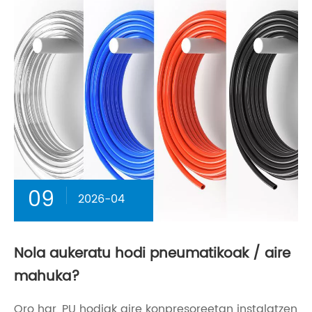
09
2026-04
Nola aukeratu hodi pneumatikoak / aire
mahuka?
Oro har, PU hodiak aire konpresoreetan instalatzen