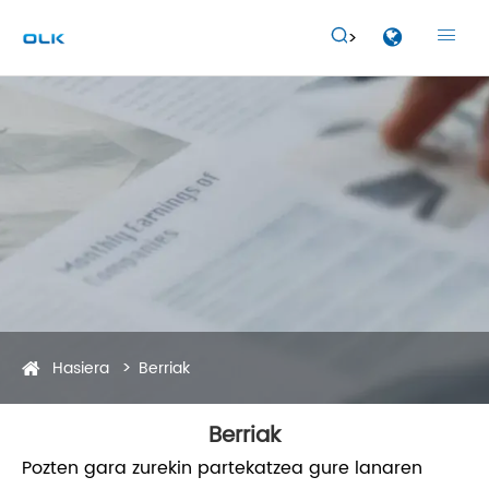


Hasiera
Berriak
Berriak
Pozten gara zurekin partekatzea gure lanaren