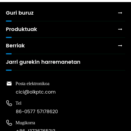
Guri buruz
Produktuak
Berriak
Jarri gurekin harremanetan

Posta elektronikoa
cici@olkptc.com

Tel
86-0577 57178620

Mugikorra