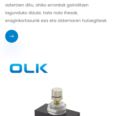
aztertzen ditu, ohiko erronkak gainditzen
lagunduko dizute, hala nola ihesak,
eraginkortasunik eza eta sistemaren hutsegiteak.
