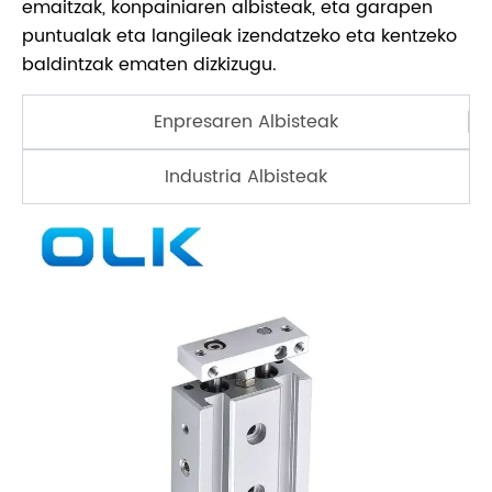
emaitzak, konpainiaren albisteak, eta garapen
puntualak eta langileak izendatzeko eta kentzeko
baldintzak ematen dizkizugu.
Enpresaren Albisteak
Industria Albisteak