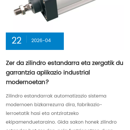
22
2026-04
Zer da zilindro estandarra eta zergatik du
garrantzia aplikazio industrial
modernoetan?
Zilindro estandarrak automatizazio sistema
modernoen bizkarrezurra dira, fabrikazio-
lerroetatik hasi eta ontziratzeko
ekipamenduetaraino. Gida sakon honek zilindro