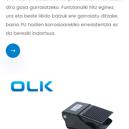
dira gasa garraiatzeko. Funtzionalki hitz eginez,
ura eta beste likido batzuk ere garraiatu ditzake,
baina PU hodien korrosioarekiko erresistentzia ez
da bereziki indartsua.
