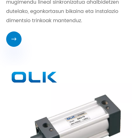
mugimendu lineal sinkronizatua ahalbidetzen
dutelako, egonkortasun bikaina eta instalazio
dimentsio trinkoak mantenduz.
