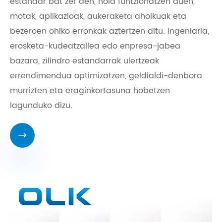
estandar bat zer den, nola funtzionatzen duen,
motak, aplikazioak, aukeraketa aholkuak eta
bezeroen ohiko erronkak aztertzen ditu. Ingeniaria,
erosketa-kudeatzailea edo enpresa-jabea
bazara, zilindro estandarrak ulertzeak
errendimendua optimizatzen, geldialdi-denbora
murrizten eta eraginkortasuna hobetzen
lagunduko dizu.
