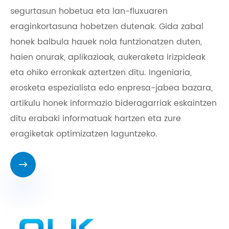
segurtasun hobetua eta lan-fluxuaren
eraginkortasuna hobetzen dutenak. Gida zabal
honek balbula hauek nola funtzionatzen duten,
haien onurak, aplikazioak, aukeraketa irizpideak
eta ohiko erronkak aztertzen ditu. Ingeniaria,
erosketa espezialista edo enpresa-jabea bazara,
artikulu honek informazio bideragarriak eskaintzen
ditu erabaki informatuak hartzen eta zure
eragiketak optimizatzen laguntzeko.
