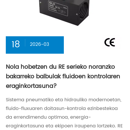
18
2026-03
Nola hobetzen du RE serieko noranzko
bakarreko balbulak fluidoen kontrolaren
eraginkortasuna?
Sistema pneumatiko eta hidrauliko modernoetan,
fluido-fluxuaren doitasun-kontrola ezinbestekoa
da errendimendu optimoa, energia-
eraginkortasuna eta ekipoen iraupena lortzeko. RE