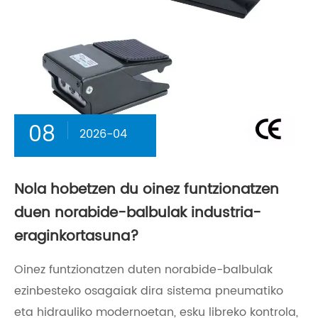
08
2026-04
Nola hobetzen du oinez funtzionatzen
duen norabide-balbulak industria-
eraginkortasuna?
Oinez funtzionatzen duten norabide-balbulak
ezinbesteko osagaiak dira sistema pneumatiko
eta hidrauliko modernoetan, esku libreko kontrola,