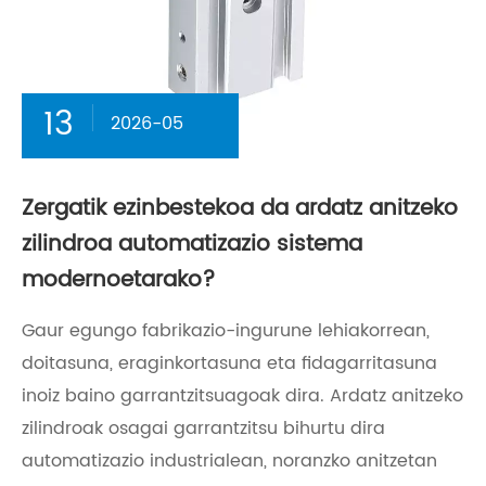
13
2026-05
Zergatik ezinbestekoa da ardatz anitzeko
zilindroa automatizazio sistema
modernoetarako?
Gaur egungo fabrikazio-ingurune lehiakorrean,
doitasuna, eraginkortasuna eta fidagarritasuna
inoiz baino garrantzitsuagoak dira. Ardatz anitzeko
zilindroak osagai garrantzitsu bihurtu dira
automatizazio industrialean, noranzko anitzetan