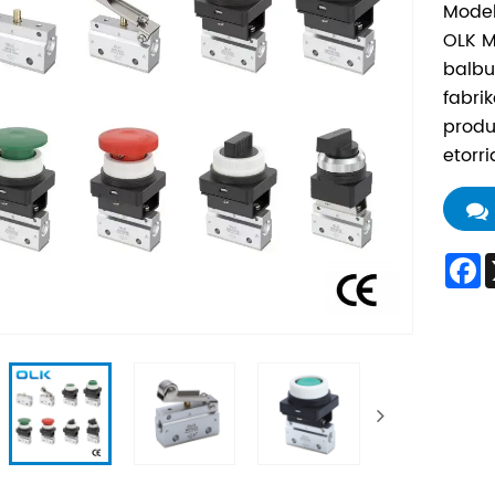
Mode
OLK M
balbu
fabri
produ
etorr
F