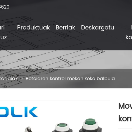
8620
ri
Produktuak
Berriak
Deskargatu
ruz
ko
sagaiak
Botoiaren kontrol mekanikoko balbula
Mov
kon