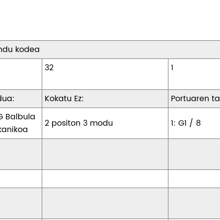
ndu kodea
Igo
32
dua:
Kokatu Ez:
Portuaren t
 Balbula
2 positon 3 modu
1: G1 / 8
anikoa