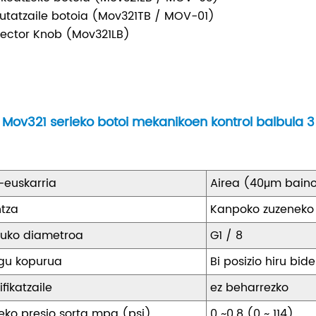
utatzaile botoia (Mov321TB / MOV-01)
lector Knob (Mov321LB)
Mov321 serieko botoi mekanikoen kontrol balbula
-euskarria
Airea (40μm baino
ntza
Kanpoko zuzeneko
tuko diametroa
G1 / 8
gu kopurua
Bi posizio hiru bide
ifikatzaile
ez beharrezko
eko presio sorta mpa (psi)
0 ~0.8 (0 ~ 114)