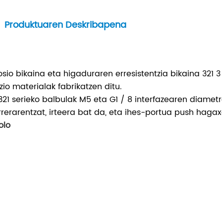
Produktuaren Deskribapena
osio bikaina eta higaduraren erresistentzia bikaina 321
zio materialak fabrikatzen ditu.
21 serieko balbulak M5 eta G1 / 8 interfazearen diametro
rrerarentzat, irteera bat da, eta ihes-portua push haga
olo