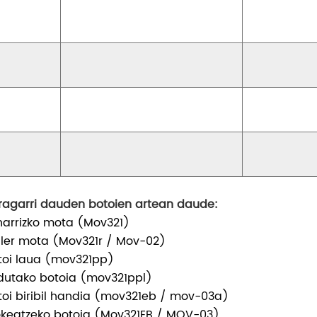
ragarri dauden botoien artean daude:
narrizko mota (Mov321)
ller mota (Mov321r / Mov-02)
toi laua (mov321pp)
ldutako botoia (mov321ppl)
toi biribil handia (mov321eb / mov-03a)
okeatzeko botoia (Mov321EB / MOV-03)