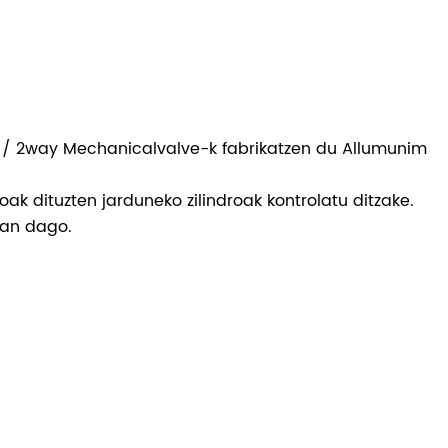
 3 / 2way Mechanicalvalve-k fabrikatzen du Allumunim
ak dituzten jarduneko zilindroak kontrolatu ditzake.
xan dago.