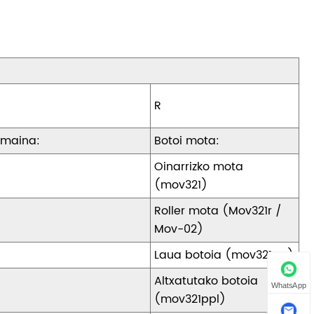
1
R
amaina:
Botoi mota:
Oinarrizko mota
(mov321)
Roller mota (Mov321r /
Mov-02)
Laua botoia (mov321pp)
Altxatutako botoia
WhatsApp
(mov321ppl)