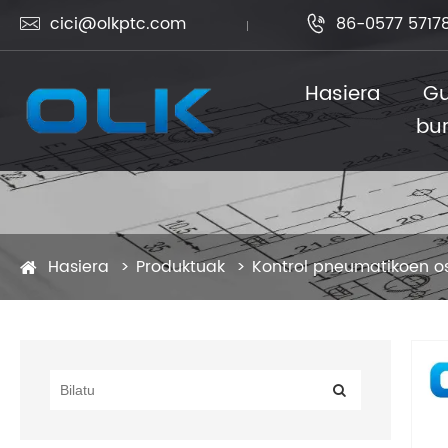
cici@olkptc.com
86-0577 5717


Hasiera
Gu
bu
Hasiera
Produktuak
Kontrol pneumatikoen o