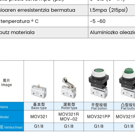
sioaren erresistentzia bermatua
1.5mpa (215psi)
 tenperatura ° C
-5 ~60
putz materiala
Aluminiozko aleaz