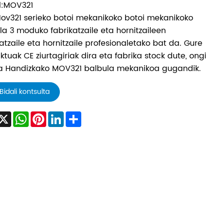
l:MOV321
ov321 serieko botoi mekanikoko botoi mekanikoko
la 3 moduko fabrikatzaile eta hornitzaileen
katzaile eta hornitzaile profesionaletako bat da. Gure
ktuak CE ziurtagiriak dira eta fabrika stock dute, ongi
ia Handizkako MOV321 balbula mekanikoa gugandik.
Bidali kontsulta
acebook
X
WhatsApp
Pinterest
LinkedIn
Share