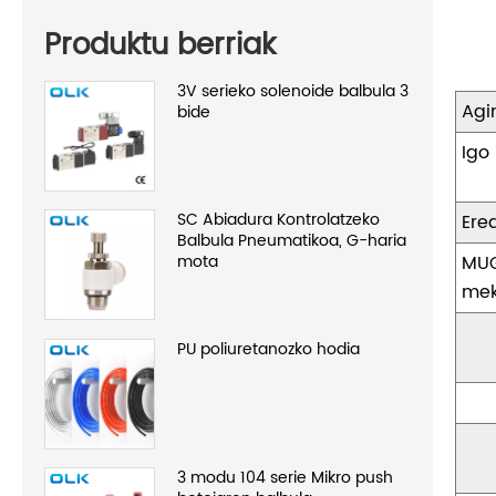
Produktu berriak
3V serieko solenoide balbula 3
Agi
bide
SC Abiadura Kontrolatzeko
Ere
Balbula Pneumatikoa, G-haria
mota
MUG
mek
PU poliuretanozko hodia
3 modu 104 serie Mikro push