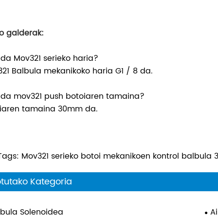
o galderak:
 da Mov321 serieko haria?
21 Balbula mekanikoko haria G1 / 8 da.
 da mov321 push botoiaren tamaina?
iaren tamaina 30mm da.
Tags: Mov321 serieko botoi mekanikoen kontrol balbula 3 m
otutako Kategoria
lbula Solenoidea
Ai