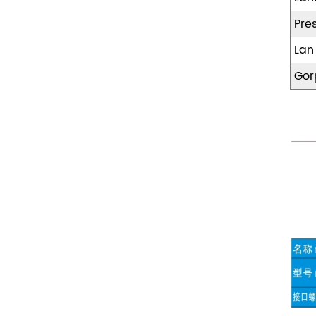
Pre
Lan
Gor