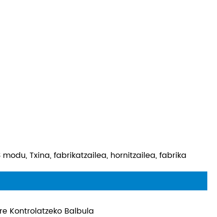
odu, Txina, fabrikatzailea, hornitzailea, fabrika
re Kontrolatzeko Balbula