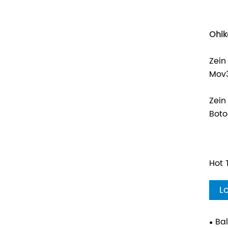
Ohik
Zein
Mov3
Zein
Boto
Hot 
L
Ba