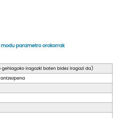
 3 modu parametro orokorrak
 gehiagoko iragazki baten bidez iragazi da)
 antzezpena