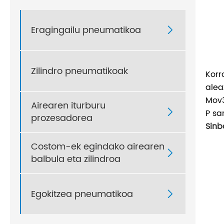
Eragingailu pneumatikoa

Zilindro pneumatikoak
Korr
alea
Mov3
Airearen iturburu

P sa
prozesadorea
Sinb
Costom-ek egindako airearen

balbula eta zilindroa
Egokitzea pneumatikoa
