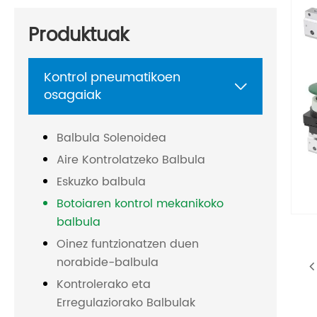
Produktuak
Kontrol pneumatikoen

osagaiak
Balbula Solenoidea
Aire Kontrolatzeko Balbula
Eskuzko balbula
Botoiaren kontrol mekanikoko
balbula
Oinez funtzionatzen duen
norabide-balbula
Kontrolerako eta
Erregulaziorako Balbulak