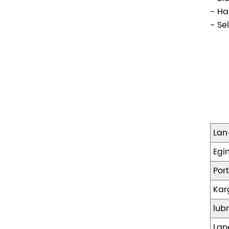
- Ha
- Se
Lan
Egi
Por
Kar
lubr
Lan