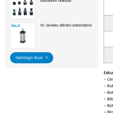
botoiaren balbula
SC serieko zilindro estandarra
Gehiago ikusi
Esku
- Oi
- Ro
- Bo
- Bi
- Bo
- Bl