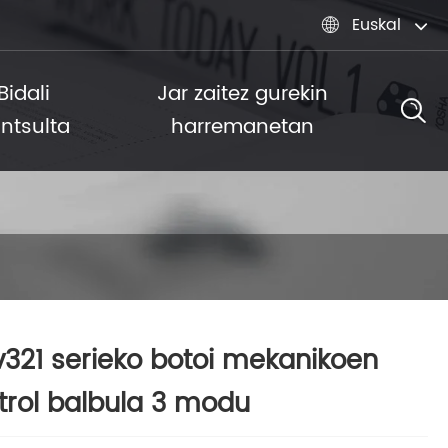
Euskal

Bidali
Jar zaitez gurekin
ntsulta
harremanetan
321 serieko botoi mekanikoen
trol balbula 3 modu