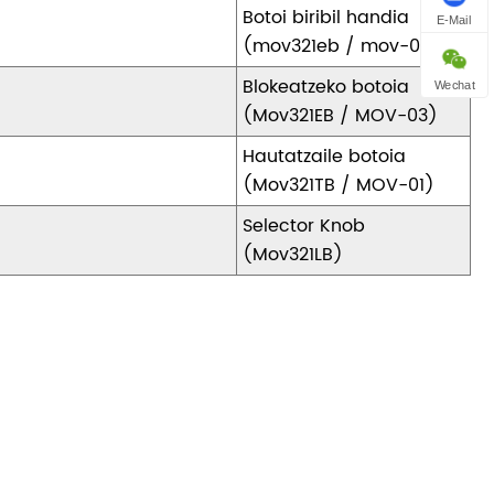
Botoi biribil handia
E-Mail
(mov321eb / mov-03a)
Blokeatzeko botoia
Wechat
(Mov321EB / MOV-03)
Hautatzaile botoia
(Mov321TB / MOV-01)
Selector Knob
(Mov321LB)