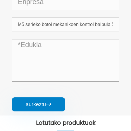
aurkeztu

Lotutako produktuak