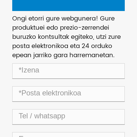
Ongi etorri gure webgunera! Gure
produktuei edo prezio-zerrendei
buruzko kontsultak egiteko, utzi zure
posta elektronikoa eta 24 orduko
epean jarriko gara harremanetan.