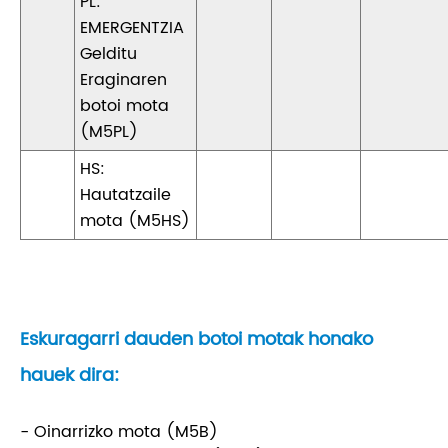
PL:
EMERGENTZIA
Gelditu
Eraginaren
botoi mota
(M5PL)
HS:
Hautatzaile
mota (M5HS)
Eskuragarri dauden botoi motak honako
hauek dira:
- Oinarrizko mota (M5B)