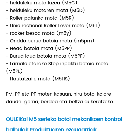
- helduleku mota luzea (M5C)
- helduleku motaren mota (M5D)
- Roller palanka mota (M5R)
- Unidirectional Roller Lever mota (M5L)
- rocker besoa mota (m5y)
- Onddo burua botoia mota (m5pm)
- Head botoia mota (M5PP)
- Burua laua botoia mota (M5PF)
- Larrialdietarako Stop inpaktu botoia mota
(M5PL)
- Hautatzaile mota (M5HS)
PM, PP eta PF moten kasuan, hiru botoi kolore
daude: gorria, berdea eta beltza aukeratzeko.
OULEIKai M5 serieko botoi mekanikoen kontrol
balbulak Produktuaren ezaugarriak