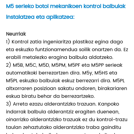
M5 serieko botoi mekanikoen kontrol balbulak
instalatzea eta aplikatzea:
Neurriak
1) Kontrol zatia ingeniaritza plastikoz egina dago
eta eskuzko funtzionamendua soilik onartzen da. Ez
erabili metalezko eragina balbula aldatzeko.
2) M5B, M5C, M5D, M5PM, M5PF eta M5PP serieak
automatikoki berrezartzen dira. M5y, M5HS eta
M5PL eskuzko balbulak eskuz berrezarri dira. M5PL
altxorraren posizioan sakatu ondoren, birakariaren
eskua biratu behar da berrezartzeko.
3) Arreta ezazu alderantzizko trazuan. Kanpoko
indarrak balbula alderantziz eragiten duenean,
oinarrizko alderantzizko trazuak ez du kontrol-trazu
taulan zehaztutako alderantzizko traba gainditu