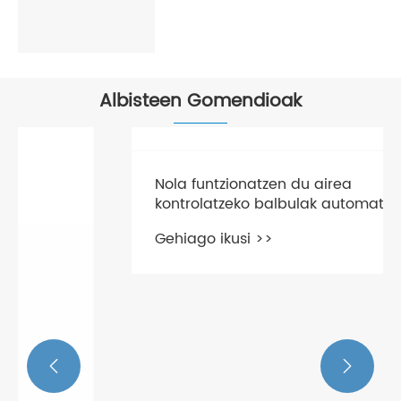
Gehiago ikusi >>
Albisteen Gomendioak

