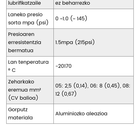
lubrifikatzaile
ez beharrezko
Laneko presio
0 ~1.0 (~ 145)
sorta mpa (psi)
Presioaren
erresistentzia
1.5mpa (215psi)
bermatua
Lan tenperatura
-20170
° C
Zeharkako
05: 2,5 (0,14), 06: 8 (0,45), 08:
eremua mm²
12 (0,67)
(CV balioa)
Gorputz
Aluminiozko aleazioa
materiala