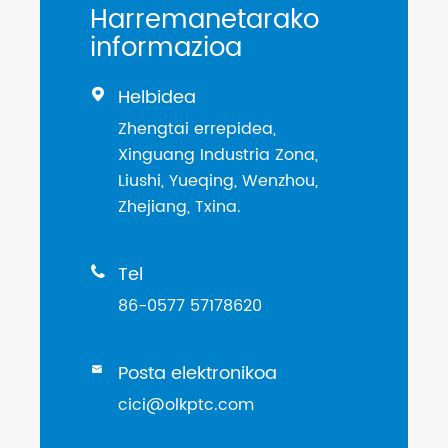
Harremanetarako
informazioa
Helbidea

Zhengtai errepidea,
Xinguang Industria Zona,
Liushi, Yueqing, Wenzhou,
Zhejiang, Txina.
Tel

86-0577 57178620
Posta elektronikoa

cici@olkptc.com