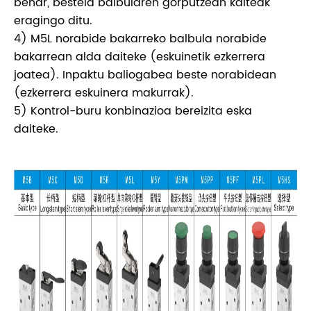
behar, bestela balbularen gorputzean kalteak
eragingo ditu.
4) M5L norabide bakarreko balbula norabide
bakarrean alda daiteke (eskuinetik ezkerrera
joatea). Inpaktu baliogabea beste norabidean
(ezkerrera eskuinera makurrak).
5) Kontrol-buru konbinazioa bereizita eska
daiteke.