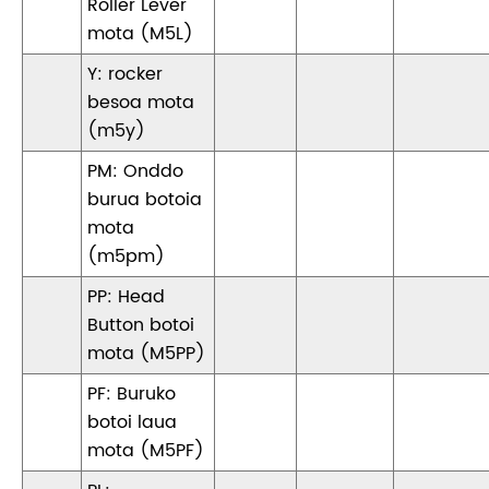
Roller Lever
mota (M5L)
Y: rocker
besoa mota
(m5y)
PM: Onddo
burua botoia
mota
(m5pm)
PP: Head
Button botoi
mota (M5PP)
PF: Buruko
botoi laua
mota (M5PF)