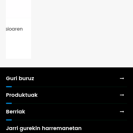
Nola funtzionatzen du airea
kontrolatzeko balbulak automatizazio
pneumatikoen aplikazioetan
Gehiago ikusi >>
Guri buruz
Produktuak
Berriak
Jarri gurekin harremanetan