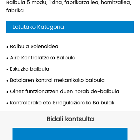
Balbula 5 modu, Txina, fabrikatzailea, hornitzailea,
fabrika
Lotutako Kategoria
Balbula Solenoidea
Aire Kontrolatzeko Balbula
Eskuzko balbula
Botoiaren kontrol mekanikoko balbula
Oinez funtzionatzen duen norabide-balbula
Kontrolerako eta Erregulaziorako Balbulak
Bidali kontsulta