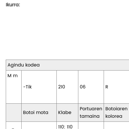
Ikurra:
Agindu kodea
M m
-Tik
210
06
R
Portuaren
Botoiaren
Botoi mota
Klabe
tamaina
kolorea
110: 110