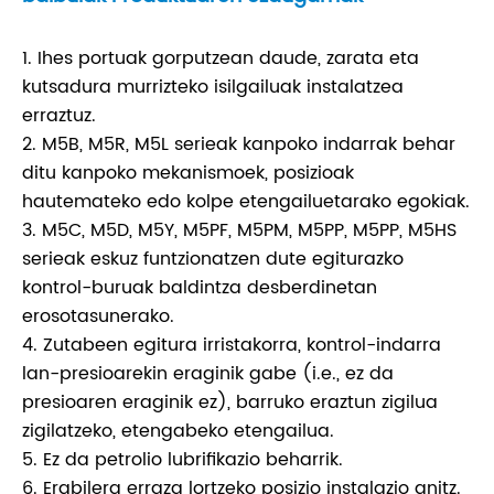
1. Ihes portuak gorputzean daude, zarata eta
kutsadura murrizteko isilgailuak instalatzea
erraztuz.
2. M5B, M5R, M5L serieak kanpoko indarrak behar
ditu kanpoko mekanismoek, posizioak
hautemateko edo kolpe etengailuetarako egokiak.
3. M5C, M5D, M5Y, M5PF, M5PM, M5PP, M5PP, M5HS
serieak eskuz funtzionatzen dute egiturazko
kontrol-buruak baldintza desberdinetan
erosotasunerako.
4. Zutabeen egitura irristakorra, kontrol-indarra
lan-presioarekin eraginik gabe (i.e., ez da
presioaren eraginik ez), barruko eraztun zigilua
zigilatzeko, etengabeko etengailua.
5. Ez da petrolio lubrifikazio beharrik.
6. Erabilera erraza lortzeko posizio instalazio anitz.