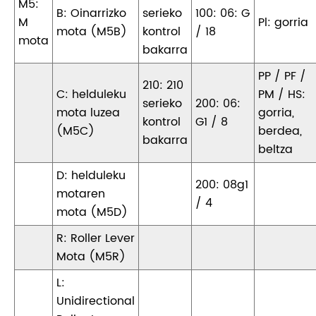
M5:
B: Oinarrizko
serieko
100: 06: G
M
Pl: gorria
mota (M5B)
kontrol
/ 18
mota
bakarra
PP / PF /
210: 210
C: helduleku
PM / HS:
serieko
200: 06:
mota luzea
gorria,
kontrol
G1 / 8
(M5C)
berdea,
bakarra
beltza
D: helduleku
200: 08g1
motaren
/ 4
mota (M5D)
R: Roller Lever
Mota (M5R)
L:
Unidirectional