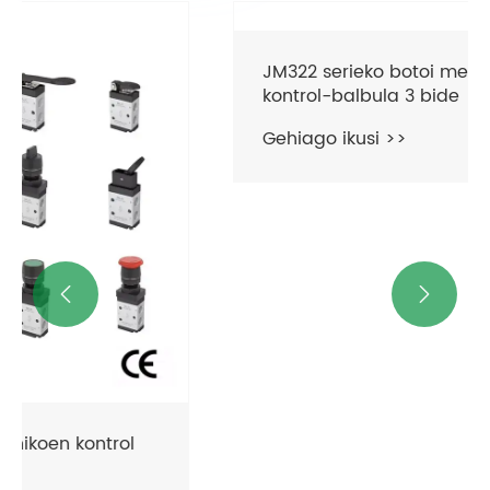


JM322 serieko botoi mekanikoen
kontrol-balbula 3 bide