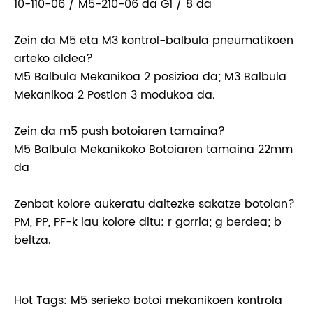
10-110-06 / M5-210-06 da G1 / 8 da
Zein da M5 eta M3 kontrol-balbula pneumatikoen
arteko aldea?
M5 Balbula Mekanikoa 2 posizioa da; M3 Balbula
Mekanikoa 2 Postion 3 modukoa da.
Zein da m5 push botoiaren tamaina?
M5 Balbula Mekanikoko Botoiaren tamaina 22mm
da
Zenbat kolore aukeratu daitezke sakatze botoian?
PM, PP, PF-k lau kolore ditu: r gorria; g berdea; b
beltza.
Hot Tags: M5 serieko botoi mekanikoen kontrola