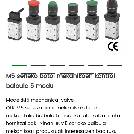
M5 serieko botoi mekanikoen kontrol
balbula 5 modu
Model:M5 mechanical valve
OLK M5 serieko serie mekanikoko botoi
mekanikoko balbula 5 moduko fabrikatzaile eta
hornitzaileak Txinan. INM5 serieko balbula
mekanikoak produktuak interesatzen badituzu,