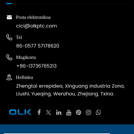

Posta elektronikoa
cici@olkptc.com

Tel
86-0577 57178620

Mugikorra
+86-13736765213

Helbidea
Zhengtai errepidea, Xinguang Industria Zona,
Liushi, Yueqing, Wenzhou, Zhejiang, Txina.