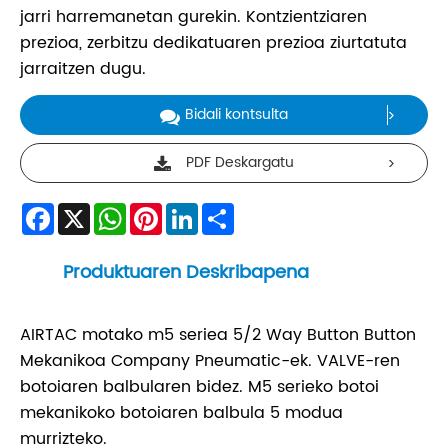
jarri harremanetan gurekin. Kontzientziaren
prezioa, zerbitzu dedikatuaren prezioa ziurtatuta
jarraitzen dugu.
Bidali kontsulta
PDF Deskargatu
Facebook
X
WhatsApp
Pinterest
LinkedIn
Share
Produktuaren Deskribapena
AIRTAC motako m5 seriea 5/2 Way Button Button
Mekanikoa Company Pneumatic-ek. VALVE-ren
botoiaren balbularen bidez. M5 serieko botoi
mekanikoko botoiaren balbula 5 modua
murrizteko.