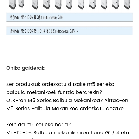
Ohiko galderak:
Zer produktuk ordezkatu ditzake m5 serieko
balbula mekanikoek funtzio berarekin?
OLK-ren M5 Series Balbula Mekanikoak Airtac-en
M5 Series Balbula Mekanikoa ordezkatu dezake
Zein da m5 serieko haria?
M5-110-08 Balbula mekanikoaren haria G1 / 4 eta