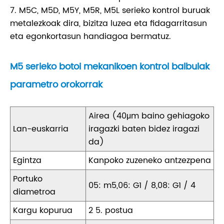
7. M5C, M5D, M5Y, M5R, M5L serieko kontrol buruak
metalezkoak dira, bizitza luzea eta fidagarritasun
eta egonkortasun handiagoa bermatuz.
M5 serieko botoi mekanikoen kontrol balbulak
parametro orokorrak
Airea (40μm baino gehiagoko
Lan-euskarria
iragazki baten bidez iragazi
da)
Egintza
Kanpoko zuzeneko antzezpena
Portuko
05: m5,06: G1 / 8,08: G1 / 4
diametroa
Kargu kopurua
2 5. postua