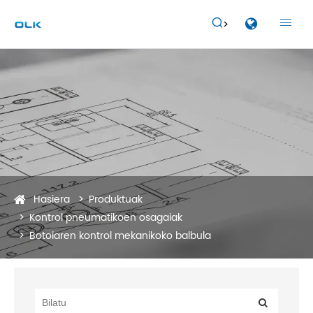


Hasiera
Produktuak
Kontrol pneumatikoen osagaiak
Botoiaren kontrol mekanikoko balbula