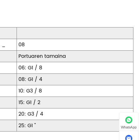
_
08
Portuaren tamaina
06: G1 / 8
08: G1 / 4
10: G3 / 8
15: G1 / 2
20: G3 / 4
25: G1 ''
WhatsApp