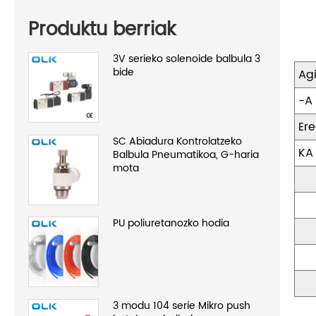
Produktu berriak
3V serieko solenoide balbula 3
bide
Ag
-A
Er
SC Abiadura Kontrolatzeko
KA
Balbula Pneumatikoa, G-haria
mota
PU poliuretanozko hodia
3 modu 104 serie Mikro push