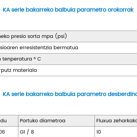
KA serie bakarreko balbula parametro orokorrak
neko presio sorta mpa (psi)
esioaren erresistentzia bermatua
n tenperatura ° C
rputz materiala
KA serie bakarreko balbula parametro desberdin
edu
Portuko diametroa
Fluxua zeharka
06
G1 / 8
10