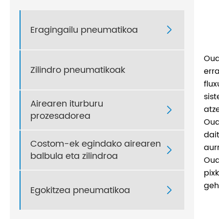
Eragingailu pneumatikoa

Oua
Zilindro pneumatikoak
err
flu
sis
Airearen iturburu
atz

prozesadorea
Oua
dai
Costom-ek egindako airearen
aur

balbula eta zilindroa
Oua
pix
geh
Egokitzea pneumatikoa
