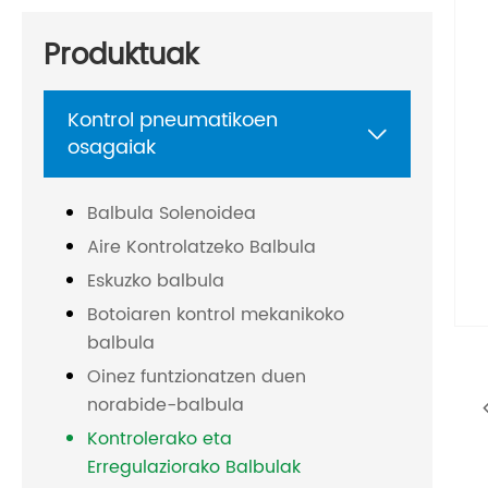
Produktuak
Kontrol pneumatikoen

osagaiak
Balbula Solenoidea
Aire Kontrolatzeko Balbula
Eskuzko balbula
Botoiaren kontrol mekanikoko
balbula
Oinez funtzionatzen duen
norabide-balbula
Kontrolerako eta
Erregulaziorako Balbulak