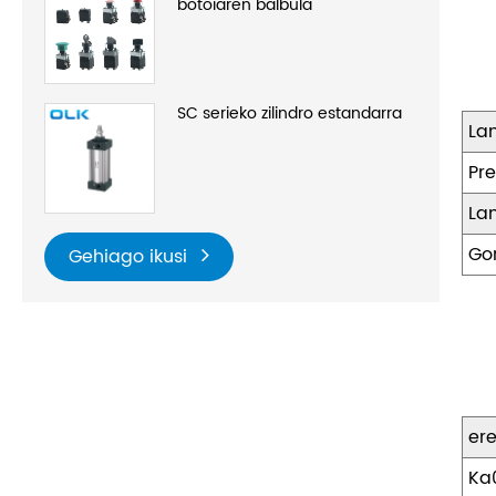
botoiaren balbula
SC serieko zilindro estandarra
La
Pr
La
Go
Gehiago ikusi
er
Ka