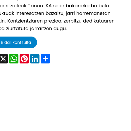
ornitzaileak Txinan. KA serie bakarreko balbula
ktuak interesatzen bazaizu, jarri harremanetan
in. Kontzientziaren prezioa, zerbitzu dedikatuaren
oa ziurtatuta jarraitzen dugu.
Bidali kontsulta
Facebook
X
WhatsApp
Pinterest
LinkedIn
Share