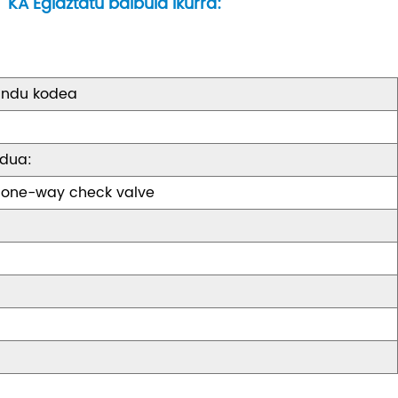
KA Egiaztatu balbula ikurra:
indu kodea
edua:
 one-way check valve