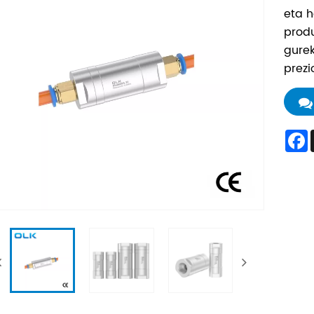
eta h
produ
gurek
prezi