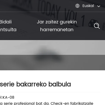
Euskal

Bidali
Jar zaitez gurekin
ntsulta
harremanetan
serie bakarreko balbula
l:KA-08
a serie profesional bat da, Check-en fabrikatzaile