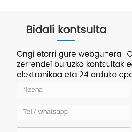
Bidali kontsulta
Ongi etorri gure webgunera! G
zerrendei buruzko kontsultak eg
elektronikoa eta 24 orduko ep