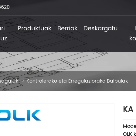
8620
ri
Produktuak
Berriak
Deskargatu
ruz
ko
sagaiak
Kontrolerako eta Erregulaziorako Balbulak
KA 
Mode
OLK k