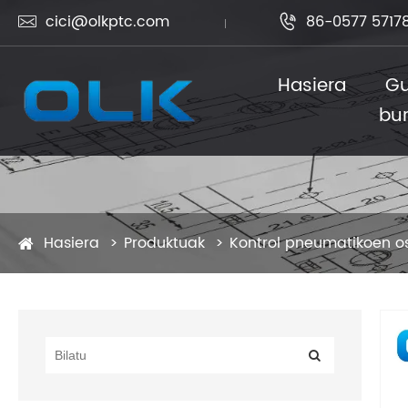
cici@olkptc.com
86-0577 5717


Hasiera
Gu
bu
Hasiera
Produktuak
Kontrol pneumatikoen o