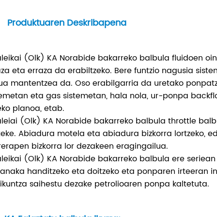
Produktuaren Deskribapena
leikai (Olk) KA Norabide bakarreko balbula fluidoen oin
aza eta erraza da erabiltzeko. Bere funtzio nagusia siste
xua mantentzea da. Oso erabilgarria da uretako ponpatza
temetan eta gas sistemetan, hala nola, ur-ponpa backflow
eko planoa, etab.
leiai (Olk) KA Norabide bakarreko balbula throttle balbu
teke. Abiadura motela eta abiadura bizkorra lortzeko, e
rerapen bizkorra lor dezakeen eragingailua.
leikai (Olk) KA Norabide bakarreko balbula ere seriean 
kanaka handitzeko eta doitzeko eta ponparen irteeran i
ikuntza saihestu dezake petrolioaren ponpa kaltetuta.