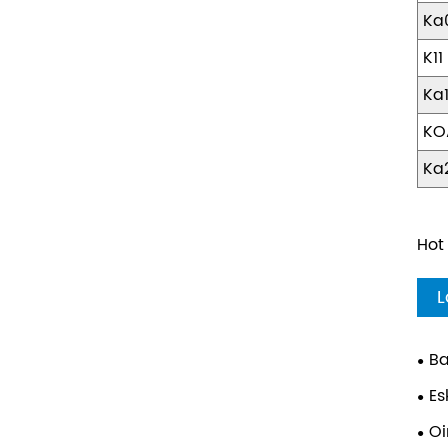
Ka
K11
Ka
KO
Ka
Hot
L
Ba
Es
Oi