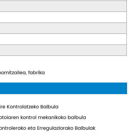
ornitzailea, fabrika
ire Kontrolatzeko Balbula
otoiaren kontrol mekanikoko balbula
ontrolerako eta Erregulaziorako Balbulak