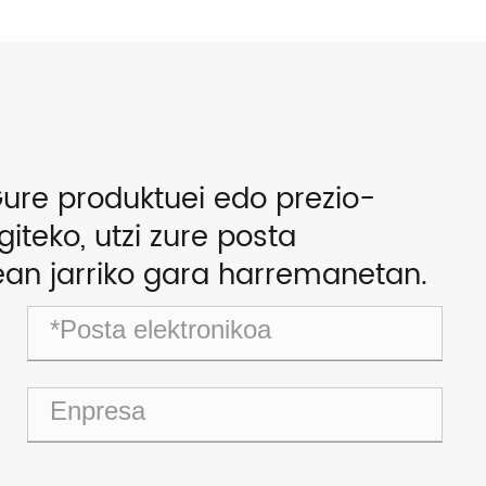
ure produktuei edo prezio-
iteko, utzi zure posta
ean jarriko gara harremanetan.