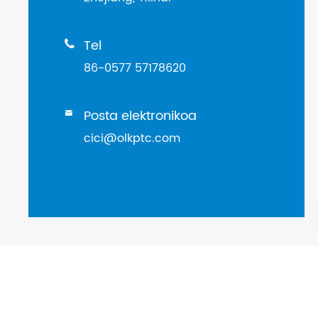
Tel

86-0577 57178620
Posta elektronikoa

cici@olkptc.com