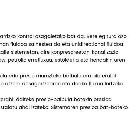
arrizko kontrol osagaietako bat da. Bere egitura oso
man fluidoa saihestea da eta unidirectional fluidoa
ile sistemetan, aire konpresoreetan, kanalizazio
, petrolio errefluxua, estolderia eta hondakin uren
la edo presio murrizteko balbula erabiliz erabil
do atzera desagertzearen eta doako fluxua lortzeko
erabil daiteke presio-balbula batekin presioa
nstalatu ahal izateko. Sistemaren presioa bat-bateko