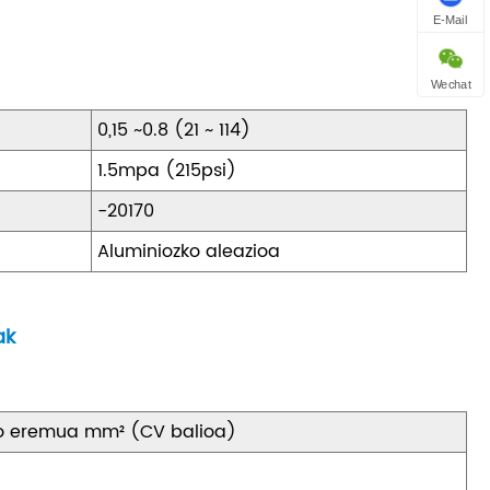
E-Mail
Wechat
0,15 ~0.8 (21 ~ 114)
1.5mpa (215psi)
-20170
Aluminiozko aleazioa
ak
ko eremua mm² (CV balioa)