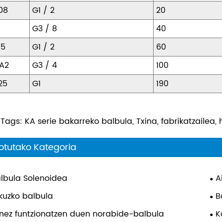
08
G1 / 2
20
G3 / 8
40
15
G1 / 2
60
A2
G3 / 4
100
25
G1
190
 Tags: KA serie bakarreko balbula, Txina, fabrikatzailea, h
otutako Kategoria
lbula Solenoidea
A
kuzko balbula
B
nez funtzionatzen duen norabide-balbula
K