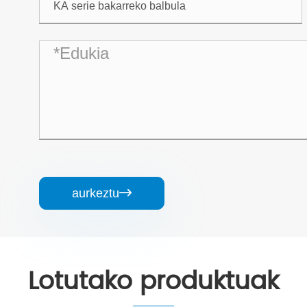
aurkeztu

Lotutako produktuak