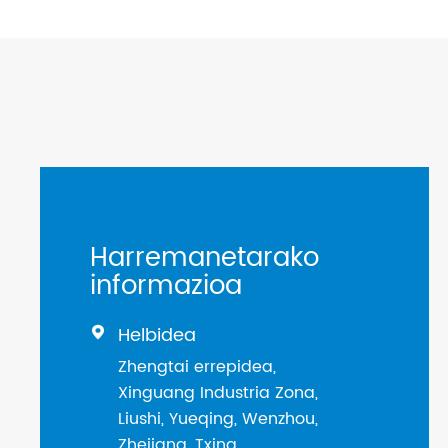
Harremanetarako
informazioa
Helbidea

Zhengtai errepidea,
Xinguang Industria Zona,
Liushi, Yueqing, Wenzhou,
Zhejiang, Txina.