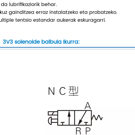
 da lubrifikaziorik behar.
skuz gainditzea erraz instalatzeko eta probatzeko.
ultiple tentsio estandar aukerak eskuragarri.
3V3 solenoide balbula Ikurra: