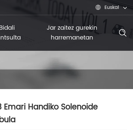
Euskal

Bidali
Jar zaitez gurekin
ntsulta
harremanetan
 Emari Handiko Solenoide
bula