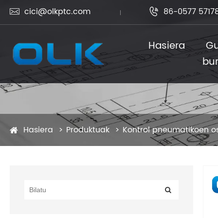
cici@olkptc.com
86-0577 5717


Hasiera
Gu
bu
Hasiera
Produktuak
Kontrol pneumatikoen o