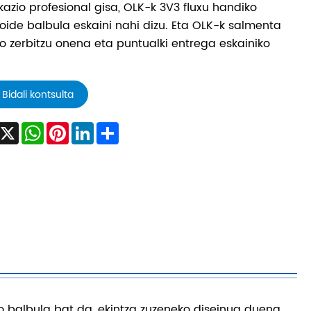
kazio profesional gisa, OLK-k 3V3 fluxu handiko
oide balbula eskaini nahi dizu. Eta OLK-k salmenta
o zerbitzu onena eta puntualki entrega eskainiko
Bidali kontsulta
Facebook
X
WhatsApp
Pinterest
LinkedIn
Share
ko balbula bat da, ekintza zuzeneko diseinua duena,