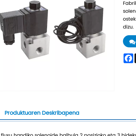
Fabri
solen
ostek
dizu.
Produktuaren Deskribapena
 fluxu handiko solenoide balbula 2 posizioko eta 3 bide