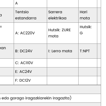
A
Tentsio
Sarrera
Hari
oa
estandarra
elektrikoa
mota
 =
Hutsik:
Hutsik: ZURE
A: AC220V
G
mota
ean
B: DC24V
I: Lerro mota
T:NPT
C: AC110V
E: AC24V
F: DC12V
 edo gorago iragazkiarekin iragazita)