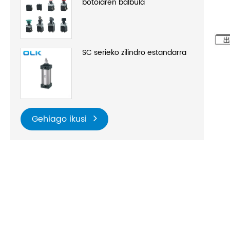
botoiaren balbula
SC serieko zilindro estandarra
Gehiago ikusi