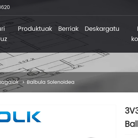
8620
ri
Produktuak
Berriak
Deskargatu
ruz
ko
sagaiak
Balbula Solenoidea
3V3
Bal