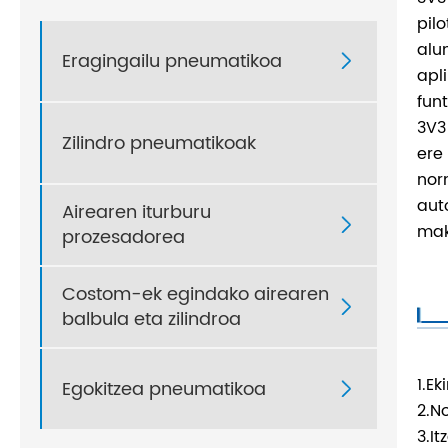
pil
alu
Eragingailu pneumatikoa

apl
fun
3V3
Zilindro pneumatikoak
ere
nor
aut
Airearen iturburu

mak
prozesadorea
Costom-ek egindako airearen

balbula eta zilindroa
1.E
Egokitzea pneumatikoa

2.N
3.I