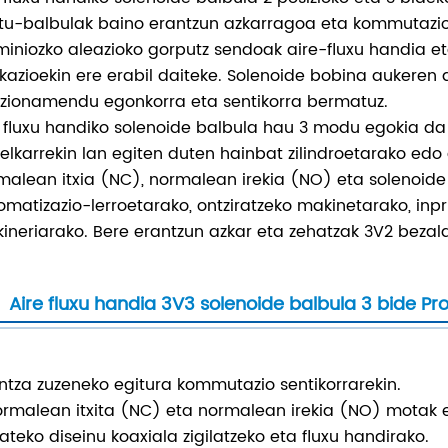
otu-balbulak baino erantzun azkarragoa eta kommutazi
miniozko aleazioko gorputz sendoak aire-fluxu handia e
ikazioekin ere erabil daiteke. Solenoide bobina aukere
tzionamendu egonkorra eta sentikorra bermatuz.
 fluxu handiko solenoide balbula hau 3 modu egokia da
 elkarrekin lan egiten duten hainbat zilindroetarako ed
malean itxia (NC), normalean irekia (NO) eta solenoide 
omatizazio-lerroetarako, ontziratzeko makinetarako, inp
ineriarako. Bere erantzun azkar eta zehatzak 3V2 bezalak
Aire fluxu handia 3V3 solenoide balbula 3 bide P
kintza zuzeneko egitura kommutazio sentikorrarekin.
ormalean itxita (NC) eta normalean irekia (NO) motak 
tzateko diseinu koaxiala zigilatzeko eta fluxu handirako.