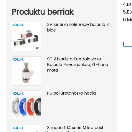
4.Ez
Produktu berriak
5.E
6.M
3V serieko solenoide balbula 3
bide
SC Abiadura Kontrolatzeko
Balbula Pneumatikoa, G-haria
mota
PU poliuretanozko hodia
3 modu 104 serie Mikro push