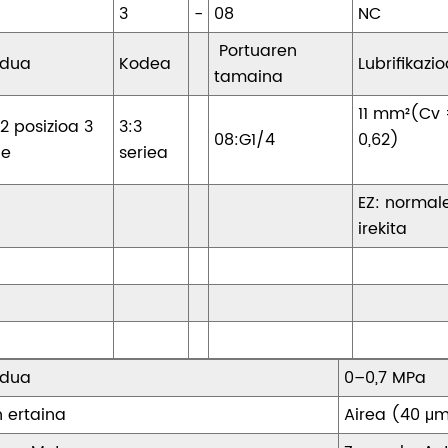
3
-
08
NC
Portuaren
edua
Kodea
Lubrifikazi
tamaina
11 mm²(Cv
2 posizioa 3
3:3
08:G1/4
0,62)
de
seriea
EZ: normal
irekita
edua
0–0,7 MPa
n ertaina
Airea (40 μm