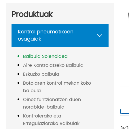
Produktuak
Kontrol pneumatikoen

osagaiak
Balbula Solenoidea
Aire Kontrolatzeko Balbula
Eskuzko balbula
Botoiaren kontrol mekanikoko
balbula
Oinez funtzionatzen duen
norabide-balbula
Kontrolerako eta
Erregulaziorako Balbulak
3V3