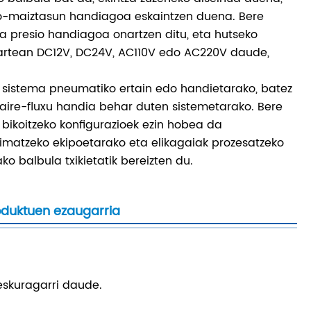
o-maiztasun handiagoa eskaintzen duena. Bere
ta presio handiagoa onartzen ditu, eta hutseko
n artean DC12V, DC24V, AC110V edo AC220V daude,
 sistema pneumatiko ertain edo handietarako, batez
o aire-fluxu handia behar duten sistemetarako. Bere
bikoitzeko konfigurazioek ezin hobea da
rimatzeko ekipoetarako eta elikagaiak prozesatzeko
o balbula txikietatik bereizten du.
roduktuen ezaugarria
eskuragarri daude.