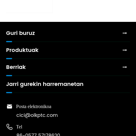
Guri buruz
Produktuak
Berriak
Jarri gurekin harremanetan

Posta elektronikoa
cici@olkptc.com

Tel
86-0577 57178620