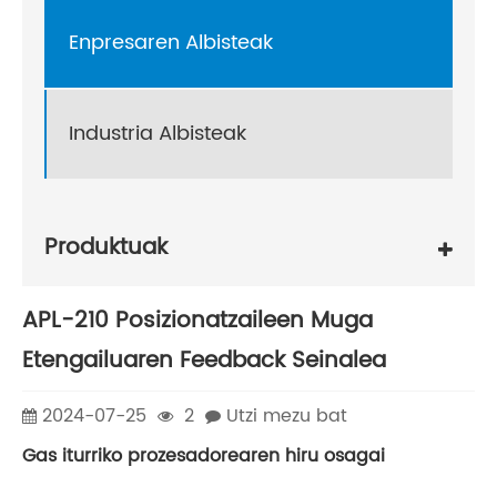
Enpresaren Albisteak
Industria Albisteak
Produktuak
APL-210 Posizionatzaileen Muga
Etengailuaren Feedback Seinalea
2024-07-25
2
Utzi mezu bat
Gas iturriko prozesadorearen hiru osagai