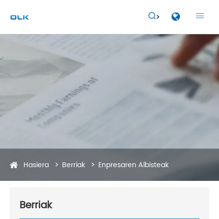


Hasiera
Berriak
Enpresaren Albisteak
Berriak