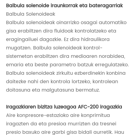
Balbula solenoide iraunkorrak eta bateragarriak
Balbula Solenoideak
Balbula solenoideak oinarrizko osagai automatiko
gisa erabiltzen dira fluidoak kontrolatzeko eta
eragingailuei dagozkie. Ez dira hidraulikora
mugatzen. Balbula solenoideak kontrol-
sistemetan erabiltzen dira medioaren norabidea,
emaria eta beste parametro batzuk erregulatzeko.
Balbula solenoideak zirkuitu ezberdinekin konbina
daitezke nahi den kontrola lortzeko, kontrolean
doitasuna eta malgutasuna bermatuz.
Iragazkiaren bizitza luzeagoa AFC-200 iragazkia
Aire konpresore-estazioko aire konprimitua
iragazten da eta presioa murrizten da tresnei
presio baxuko aire garbi gisa bidali aurretik. Hau