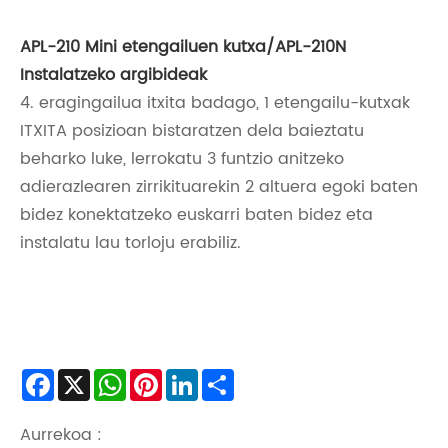
APL-210 Mini etengailuen kutxa/APL-210N
Instalatzeko argibideak
4. eragingailua itxita badago, 1 etengailu-kutxak
ITXITA posizioan bistaratzen dela baieztatu
beharko luke, lerrokatu 3 funtzio anitzeko
adierazlearen zirrikituarekin 2 altuera egoki baten
bidez konektatzeko euskarri baten bidez eta
instalatu lau torloju erabiliz.
Facebook
X
WhatsApp
Pinterest
LinkedIn
Share
Aurrekoa :