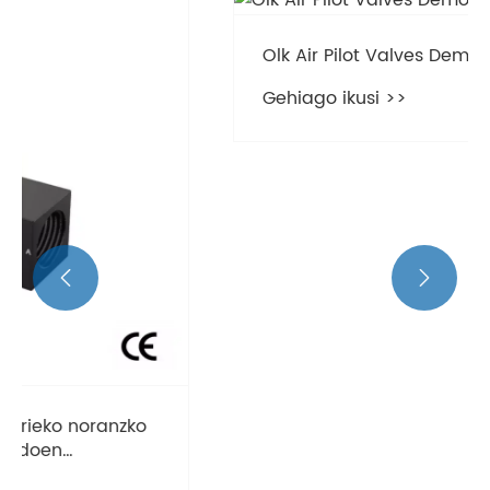
Olk Air Pilot Valves Demo interaktiboa
Gehiago ikusi >>

