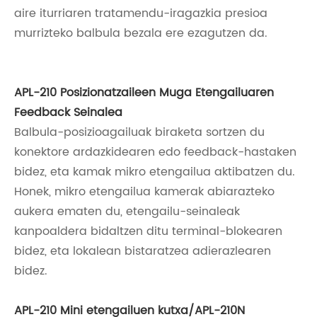
aire iturriaren tratamendu-iragazkia presioa
murrizteko balbula bezala ere ezagutzen da.
APL-210 Posizionatzaileen Muga Etengailuaren
Feedback Seinalea
Balbula-posizioagailuak biraketa sortzen du
konektore ardazkidearen edo feedback-hastaken
bidez, eta kamak mikro etengailua aktibatzen du.
Honek, mikro etengailua kamerak abiarazteko
aukera ematen du, etengailu-seinaleak
kanpoaldera bidaltzen ditu terminal-blokearen
bidez, eta lokalean bistaratzea adierazlearen
bidez.
APL-210 Mini etengailuen kutxa/APL-210N