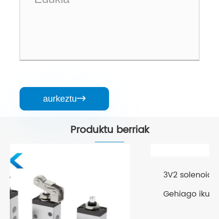
aurkeztu

Produktu berriak
3V2 solenoide balbula 3 bide
Gehiago ikusi >>