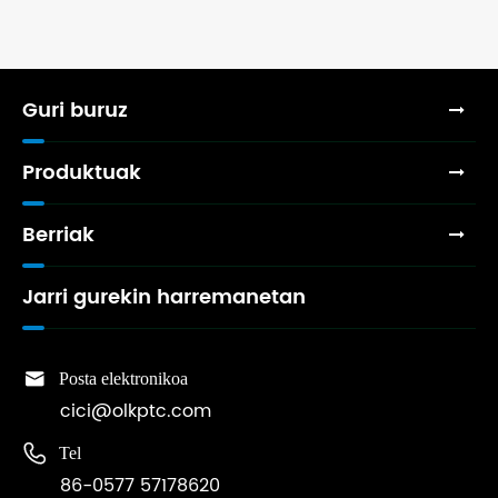
Guri buruz
Produktuak
Berriak
Jarri gurekin harremanetan

Posta elektronikoa
cici@olkptc.com

Tel
86-0577 57178620