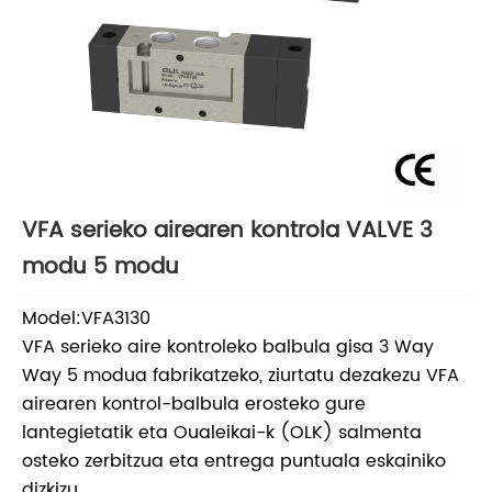
VFA serieko airearen kontrola VALVE 3
modu 5 modu
Model:VFA3130
VFA serieko aire kontroleko balbula gisa 3 Way
Way 5 modua fabrikatzeko, ziurtatu dezakezu VFA
airearen kontrol-balbula erosteko gure
lantegietatik eta Oualeikai-k (OLK) salmenta
osteko zerbitzua eta entrega puntuala eskainiko
dizkizu.