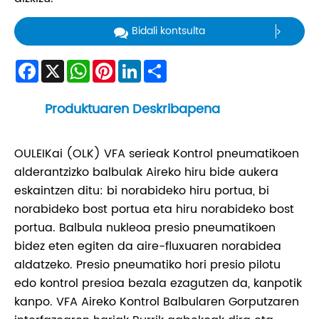
Bidali kontsulta
Facebook
X
WhatsApp
Pinterest
LinkedIn
Share
Produktuaren Deskribapena
OULEIKai (OLK) VFA serieak Kontrol pneumatikoen
alderantzizko balbulak Aireko hiru bide aukera
eskaintzen ditu: bi norabideko hiru portua, bi
norabideko bost portua eta hiru norabideko bost
portua. Balbula nukleoa presio pneumatikoen
bidez eten egiten da aire-fluxuaren norabidea
aldatzeko. Presio pneumatiko hori presio pilotu
edo kontrol presioa bezala ezagutzen da, kanpotik
kanpo. VFA Aireko Kontrol Balbularen Gorputzaren