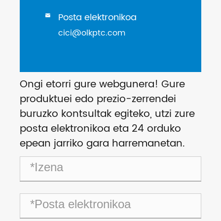
Posta elektronikoa

cici@olkptc.com
Ongi etorri gure webgunera! Gure
produktuei edo prezio-zerrendei
buruzko kontsultak egiteko, utzi zure
posta elektronikoa eta 24 orduko
epean jarriko gara harremanetan.