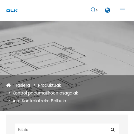


Hasiera
Produktuak
Kontrol pneumatikoen osagaiak
Aire Kontrolatzeko Balbula