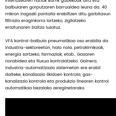
interfazearen hariak Burrik gabekoak dira eta
balbularen gorputzaren barrualdea leuna da. 40
mikron iragazki pantaila erabiltzen ditu garbitasun
filtrazio eraginkorra lortzeko, zigilatzeko
eraztunaren bizitza luzatuz.
VFA kontrol-balbula pneumatikoa oso erabilia da
industria-sektoreetan, hala nola, petrokimikoak,
energia sortzeko, farmaziak, etab., Gasaren
norabidea eta fluxua kontrolatzeko. Gainera,
industria-automatizazio sistemetan ere erabil
daiteke, kanalizazio likidoen kontrola, gas-
kanalizazio kontrola eta produkzio linearen kontrol
automatikoa bezalako zereginetarako.