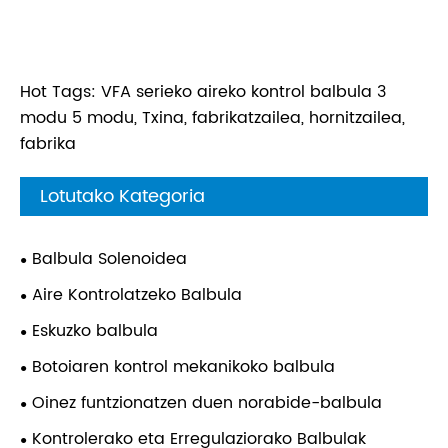
Hot Tags: VFA serieko aireko kontrol balbula 3
modu 5 modu, Txina, fabrikatzailea, hornitzailea,
fabrika
Lotutako Kategoria
Balbula Solenoidea
Aire Kontrolatzeko Balbula
Eskuzko balbula
Botoiaren kontrol mekanikoko balbula
Oinez funtzionatzen duen norabide-balbula
Kontrolerako eta Erregulaziorako Balbulak