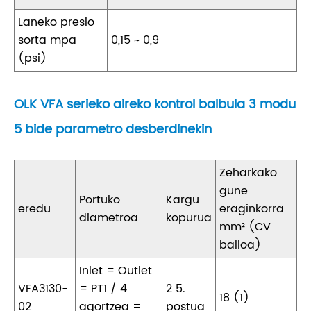
Laneko presio
sorta mpa
0,15 ~ 0,9
(psi)
OLK VFA serieko aireko kontrol balbula 3 modu
5 bide parametro desberdinekin
Zeharkako
gune
Portuko
Kargu
eredu
eraginkorra
diametroa
kopurua
mm² (CV
balioa)
Inlet = Outlet
VFA3130-
= PT1 / 4
2 5.
18 (1)
02
agortzea =
postua