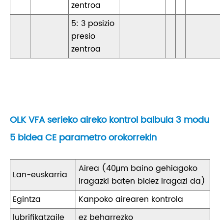
zentroa
5: 3 posizio
presio
zentroa
OLK VFA serieko aireko kontrol balbula 3 modu
5 bidea CE parametro orokorrekin
Airea (40μm baino gehiagoko
Lan-euskarria
iragazki baten bidez iragazi da)
Egintza
Kanpoko airearen kontrola
lubrifikatzaile
ez beharrezko