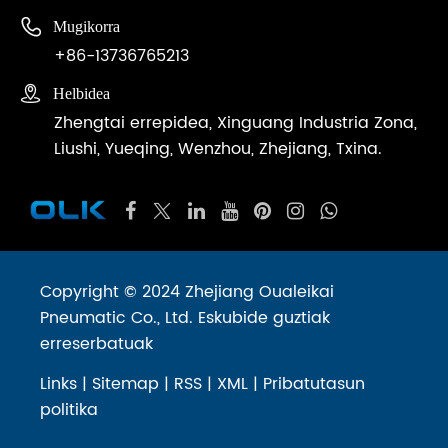

Mugikorra
+86-13736765213

Helbidea
Zhengtai errepidea, Xinguang Industria Zona,
Liushi, Yueqing, Wenzhou, Zhejiang, Txina.
Copyright © 2024 Zhejiang Oualeikai
Pneumatic Co., Ltd. Eskubide guztiak
erreserbatuak
Links
|
Sitemap
|
RSS
|
XML
|
Pribatutasun
politika