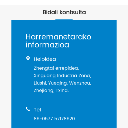
Bidali kontsulta
Harremanetarako
informazioa
Helbidea

Zhengtai errepidea,
Xinguang Industria Zona,
Liushi, Yueqing, Wenzhou,
Zhejiang, Txina.
Tel

86-0577 57178620