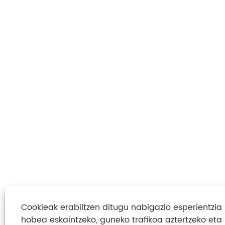
Cookieak erabiltzen ditugu nabigazio esperientzia
hobea eskaintzeko, guneko trafikoa aztertzeko eta