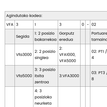
Agindutako kodea:
VFA
3
1
3
0
-
02
1: 2 posizio
Gorputz
Portuar
Segida
bakarrekoa
eredua
tamain
2:
2: 2 posizio
02: PT1 
Vfa3000
VFA1000,
singlea
4
VFA5000
3: 3 posizio
03: PT3 
Vfa5000
itxita
3:VFA3000
8
zentroa
4: 3
posizioko
neurketa