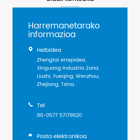
Harremanetarako
informazioa
Helbidea

Zhengtai errepidea,
Xinguang Industria Zona,
Liushi, Yueqing, Wenzhou,
Zhejiang, Txina.
Tel

86-0577 57178620
Posta elektronikoa
