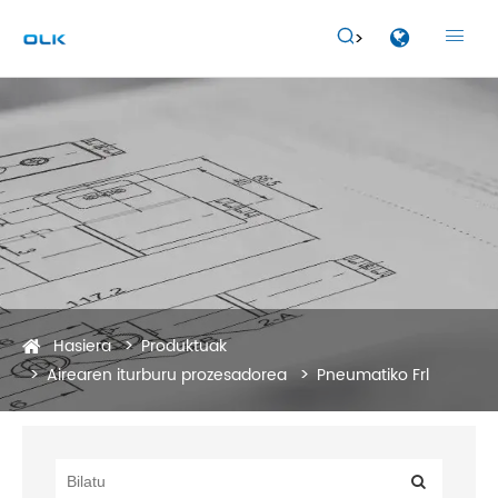


Hasiera
Produktuak
Airearen iturburu prozesadorea
Pneumatiko Frl