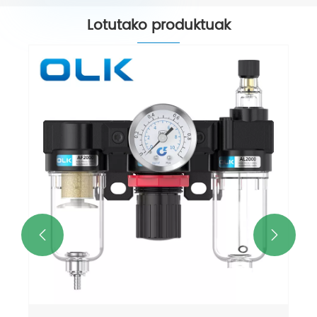
Lotutako produktuak
AIRTAC AFR BFR Presioa erregu
iragazkia
Gehiago ikusi >>

