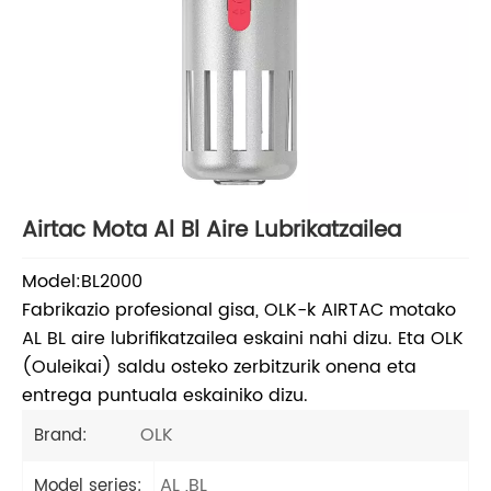
Airtac Mota Al Bl Aire Lubrikatzailea
Model:BL2000
Fabrikazio profesional gisa, OLK-k AIRTAC motako
AL BL aire lubrifikatzailea eskaini nahi dizu. Eta OLK
(Ouleikai) saldu osteko zerbitzurik onena eta
entrega puntuala eskainiko dizu.
OLK
Brand:
AL ,BL
Model series: