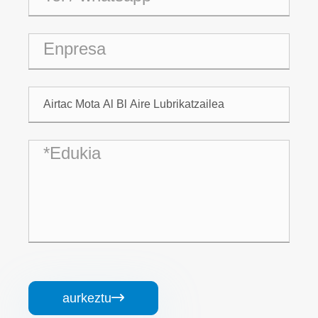
aurkeztu
