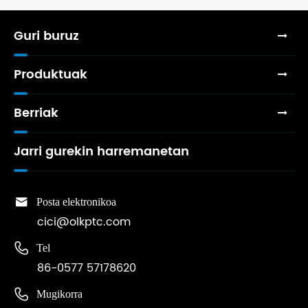
Guri buruz
Produktuak
Berriak
Jarri gurekin harremanetan

Posta elektronikoa
cici@olkptc.com

Tel
86-0577 57178620

Mugikorra