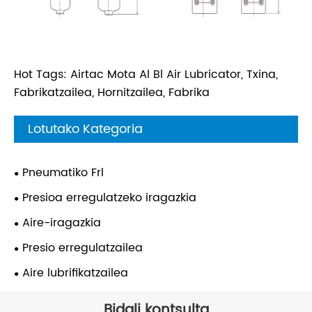
Hot Tags: Airtac Mota Al Bl Air Lubricator, Txina,
Fabrikatzailea, Hornitzailea, Fabrika
Lotutako Kategoria
Pneumatiko Frl
Presioa erregulatzeko iragazkia
Aire-iragazkia
Presio erregulatzailea
Aire lubrifikatzailea
Bidali kontsulta