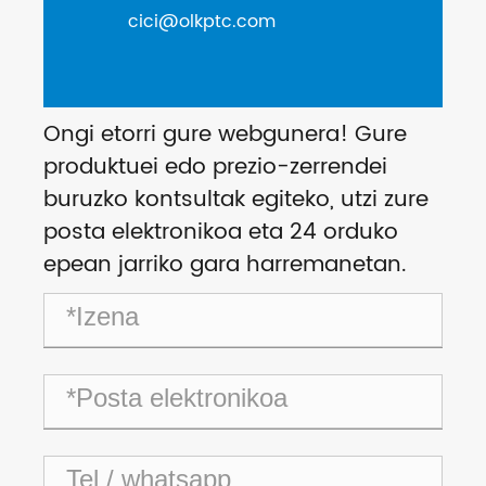
cici@olkptc.com
Ongi etorri gure webgunera! Gure
produktuei edo prezio-zerrendei
buruzko kontsultak egiteko, utzi zure
posta elektronikoa eta 24 orduko
epean jarriko gara harremanetan.