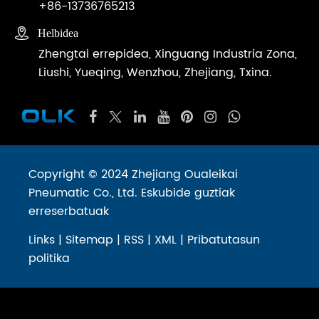
+86-13736765213

Helbidea
Zhengtai errepidea, Xinguang Industria Zona,
Liushi, Yueqing, Wenzhou, Zhejiang, Txina.
Copyright © 2024 Zhejiang Oualeikai
Pneumatic Co., Ltd. Eskubide guztiak
erreserbatuak
Links
|
Sitemap
|
RSS
|
XML
|
Pribatutasun
politika