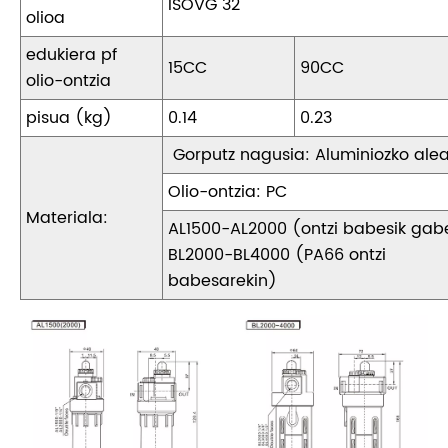
ISOVG 32
olioa
edukiera pf
15CC
90CC
olio-ontzia
pisua (kg)
0.14
0.23
Gorputz nagusia: Aluminiozko ale
Olio-ontzia: PC
Materiala:
AL1500-AL2000 (ontzi babesik gab
BL2000-BL4000 (PA66 ontzi
babesarekin)