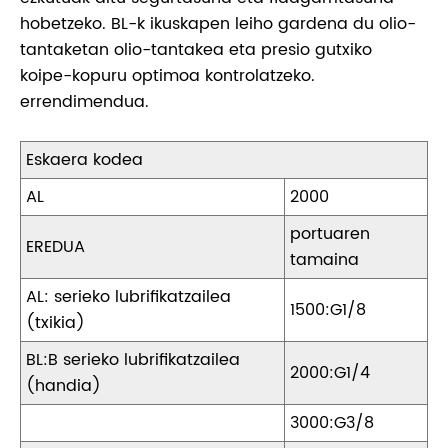
hobetzeko. BL-k ikuskapen leiho gardena du olio-
tantaketan olio-tantakea eta presio gutxiko
koipe-kopuru optimoa kontrolatzeko.
errendimendua.
Eskaera kodea
AL
2000
portuaren
EREDUA
tamaina
AL: serieko lubrifikatzailea
1500:G1/8
(txikia)
BL:B serieko lubrifikatzailea
2000:G1/4
(handia)
3000:G3/8