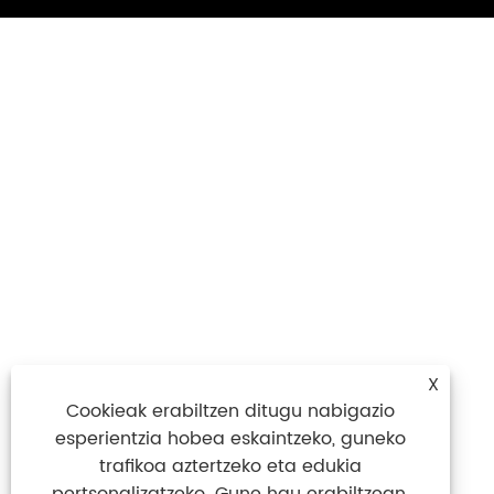
X
Cookieak erabiltzen ditugu nabigazio
esperientzia hobea eskaintzeko, guneko
trafikoa aztertzeko eta edukia