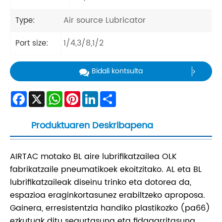
Air source Lubricator
Type:
1/4,3/8,1/2
Port size:
Bidali kontsulta
Facebook
X
WhatsApp
Pinterest
LinkedIn
Share
Produktuaren Deskribapena
AIRTAC motako BL aire lubrifikatzailea OLK
fabrikatzaile pneumatikoek ekoitzitako. AL eta BL
lubrifikatzaileak diseinu trinko eta dotorea da,
espazioa eraginkortasunez erabiltzeko aproposa.
Gainera, erresistentzia handiko plastikozko (pa66)
ezkutuak ditu segurtasuna eta fidagarritasuna