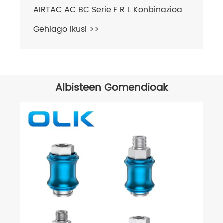
 Konbinazioa
Albisteen Gomendioak
Zhejiang Oualeikai Pneumatic Co., Ltd.,
Bederatzigarren Jaialdi Bero
Bederatzigarren Jaialdirako.
Gehiago ikusi >>