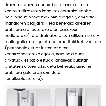
tiratzea eskatzen duena (pertsonalak eroso
kontrola ditzaketen kanalizazioetarako egokia,
hala nola kanpoko makinen osagaiak, operazio-
mahaiaren osagarriak eta beherako airearen
erabilera aldi baterako eten daitekeen
hodietarako); eta drainatze automatikoa, non ur-
maila gailurrera igo eta automatikoki irekitzen den
(pertsonalak erraz iristen ez diren
kanalizazioetarako egokia, hala nola gune
altxatuak, espazio estuak, langileak gutxitan
bisitatzen dituen tokiak eta beherako airearen
erabilera geldiarazi ezin duten
kanalizazioetarako).