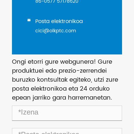
86-0577 57178620
Posta elektronikoa

cici@olkptc.com
Ongi etorri gure webgunera! Gure
produktuei edo prezio-zerrendei
buruzko kontsultak egiteko, utzi zure
posta elektronikoa eta 24 orduko
epean jarriko gara harremanetan.