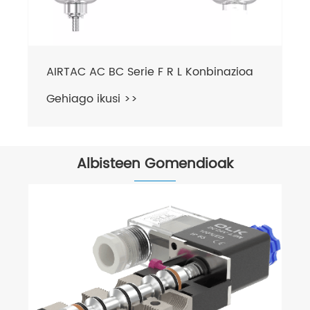
AIRTAC AC BC Serie F R L Konbinazioa
Gehiago ikusi >>
Albisteen Gomendioak