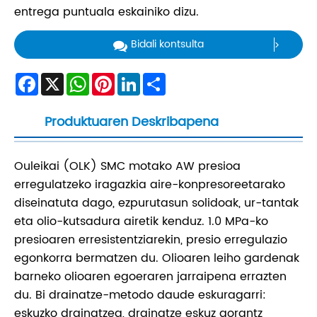
entrega puntuala eskainiko dizu.
Bidali kontsulta
Facebook
X
WhatsApp
Pinterest
LinkedIn
Share
Produktuaren Deskribapena
Ouleikai (OLK) SMC motako AW presioa
erregulatzeko iragazkia aire-konpresoreetarako
diseinatuta dago, ezpurutasun solidoak, ur-tantak
eta olio-kutsadura airetik kenduz. 1.0 MPa-ko
presioaren erresistentziarekin, presio erregulazio
egonkorra bermatzen du. Olioaren leiho gardenak
barneko olioaren egoeraren jarraipena errazten
du. Bi drainatze-metodo daude eskuragarri:
eskuzko drainatzea, drainatze eskuz gorantz