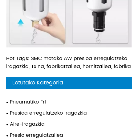
Hot Tags: SMC motako AW presioa erregulatzeko
iragazkia, Txina, fabrikatzailea, hornitzailea, fabrika
Lotutako Kategoria
Pneumatiko Frl
Presioa erregulatzeko iragazkia
Aire-iragazkia
Presio erregulatzailea