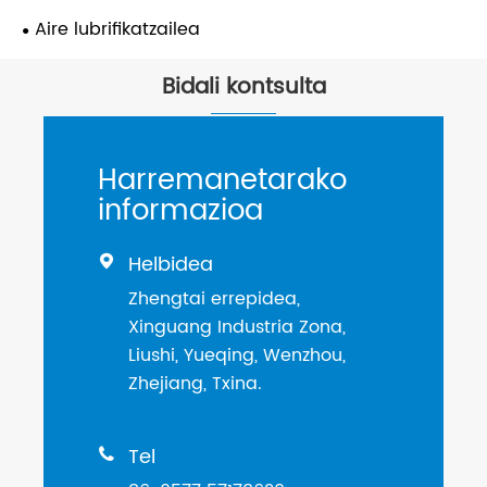
Aire lubrifikatzailea
Bidali kontsulta
Harremanetarako
informazioa
Helbidea

Zhengtai errepidea,
Xinguang Industria Zona,
Liushi, Yueqing, Wenzhou,
Zhejiang, Txina.
Tel
