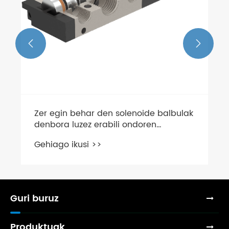


Zer egin behar den solenoide balbulak
denbora luzez erabili ondoren
errebotatu ezin badu
Gehiago ikusi >>
Guri buruz
Produktuak