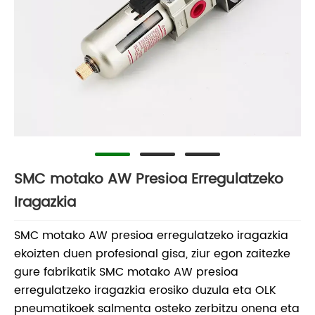
SMC motako AW Presioa Erregulatzeko
Iragazkia
SMC motako AW presioa erregulatzeko iragazkia
ekoizten duen profesional gisa, ziur egon zaitezke
gure fabrikatik SMC motako AW presioa
erregulatzeko iragazkia erosiko duzula eta OLK
pneumatikoek salmenta osteko zerbitzu onena eta