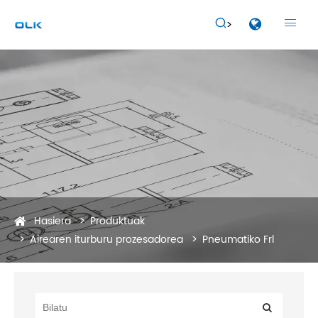


Hasiera
Produktuak
Airearen iturburu prozesadorea
Pneumatiko Frl