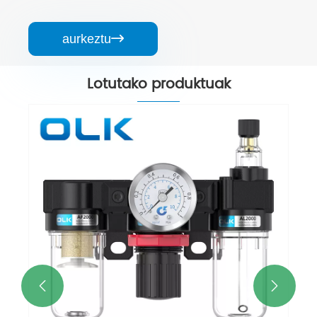
aurkeztu

Lotutako produktuak

