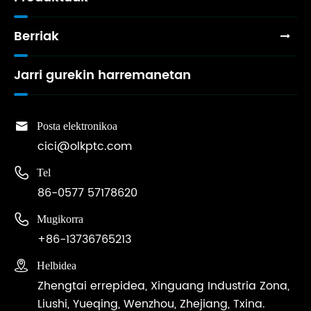
Berriak
Jarri gurekin harremanetan

Posta elektronikoa
cici@olkptc.com

Tel
86-0577 57178620

Mugikorra
+86-13736765213

Helbidea
Zhengtai errepidea, Xinguang Industria Zona,
Liushi, Yueqing, Wenzhou, Zhejiang, Txina.