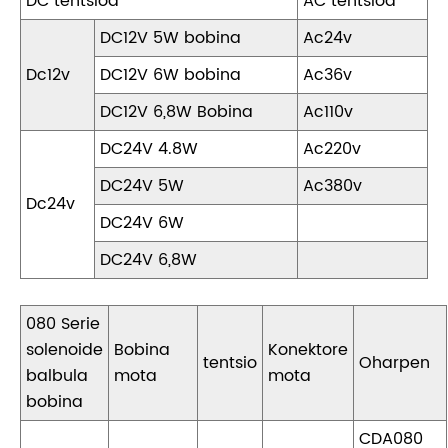
DC tentsioa
AC tentsioa
DC12V 5W bobina
Ac24v
Dc12v
DC12V 6W bobina
Ac36v
DC12V 6,8W Bobina
Ac110v
DC24V 4.8W
Ac220v
DC24V 5W
Ac380v
Dc24v
DC24V 6W
DC24V 6,8W
080 Serie
solenoide
Bobina
Konektore
tentsio
Oharpen
balbula
mota
mota
bobina
CDA080