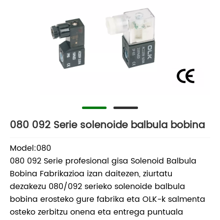
080 092 Serie solenoide balbula bobina
Model:080
080 092 Serie profesional gisa Solenoid Balbula
Bobina Fabrikazioa izan daitezen, ziurtatu
dezakezu 080/092 serieko solenoide balbula
bobina erosteko gure fabrika eta OLK-k salmenta
osteko zerbitzu onena eta entrega puntuala