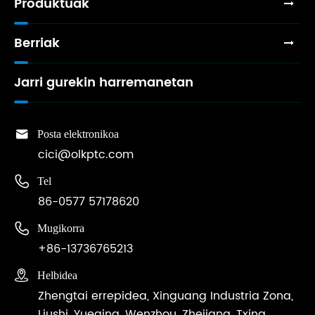
Produktuak
Berriak
Jarri gurekin harremanetan

Posta elektronikoa
cici@olkptc.com

Tel
86-0577 57178620

Mugikorra
+86-13736765213

Helbidea
Zhengtai errepidea, Xinguang Industria Zona,
Liushi, Yueqing, Wenzhou, Zhejiang, Txina.