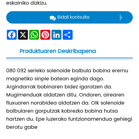
eskainiko dizkizu.
Bidali kontsulta
Facebook
X
WhatsApp
Pinterest
LinkedIn
Share
Produktuaren Deskribapena
080 092 serieko solenoide balbula bobina eremu
magnetiko sinple batean eginda dago.
Argindarrak bobinaren bidez igarotzen da.
Mugimenduak aldatzen ditu. Ondoren, airearen
fluxuaren norabidea aldatzen da. Olk solenoide
balbularen gorputzak kobrezko bobina hutsa
hartzen du. Epe luzerako funtzionamendua gehiegi
berotu gabe