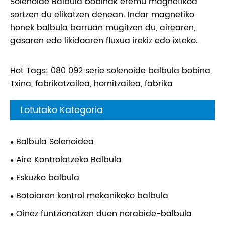
Solenoide Balbula bobinak eremu magnetikoa
sortzen du elikatzen denean. Indar magnetiko
honek balbula barruan mugitzen du, airearen,
gasaren edo likidoaren fluxua irekiz edo ixteko.
Hot Tags: 080 092 serie solenoide balbula bobina,
Txina, fabrikatzailea, hornitzailea, fabrika
Lotutako Kategoria
Balbula Solenoidea
Aire Kontrolatzeko Balbula
Eskuzko balbula
Botoiaren kontrol mekanikoko balbula
Oinez funtzionatzen duen norabide-balbula