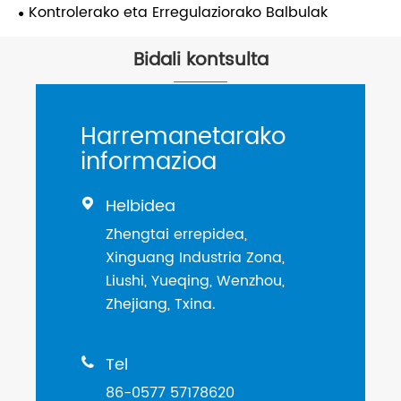
Kontrolerako eta Erregulaziorako Balbulak
Bidali kontsulta
Harremanetarako
informazioa
Helbidea

Zhengtai errepidea,
Xinguang Industria Zona,
Liushi, Yueqing, Wenzhou,
Zhejiang, Txina.
Tel

86-0577 57178620