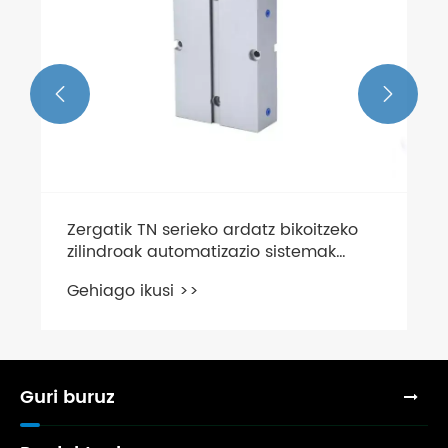


Guri buruz