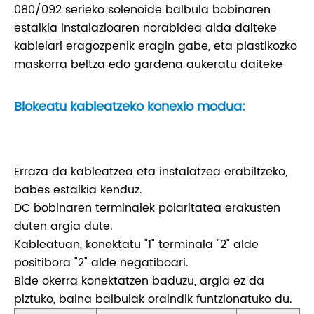
080/092 serieko solenoide balbula bobinaren
estalkia instalazioaren norabidea alda daiteke
kableiari eragozpenik eragin gabe, eta plastikozko
maskorra beltza edo gardena aukeratu daiteke
Blokeatu kableatzeko konexio modua:
Erraza da kableatzea eta instalatzea erabiltzeko,
babes estalkia kenduz.
DC bobinaren terminalek polaritatea erakusten
duten argia dute.
Kableatuan, konektatu "1" terminala "2" alde
positibora "2" alde negatiboari.
Bide okerra konektatzen baduzu, argia ez da
piztuko, baina balbulak oraindik funtzionatuko du.