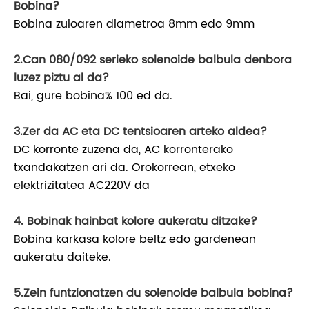
Bobina?
Bobina zuloaren diametroa 8mm edo 9mm
2.Can 080/092 serieko solenoide balbula denbora
luzez piztu al da?
Bai, gure bobina% 100 ed da.
3.Zer da AC eta DC tentsioaren arteko aldea?
DC korronte zuzena da, AC korronterako
txandakatzen ari da. Orokorrean, etxeko
elektrizitatea AC220V da
4. Bobinak hainbat kolore aukeratu ditzake?
Bobina karkasa kolore beltz edo gardenean
aukeratu daiteke.
5.Zein funtzionatzen du solenoide balbula bobina?