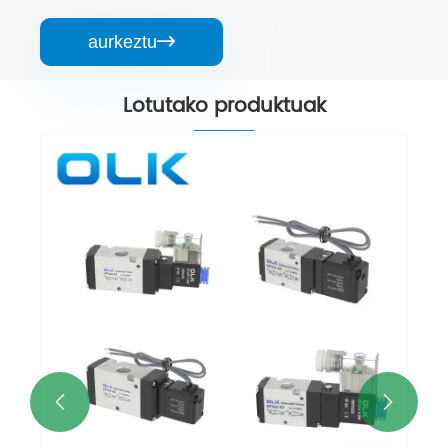
aurkeztu

Lotutako produktuak
3V100 serieko solenoide balbula 3 bide
Gehiago ikusi >>

