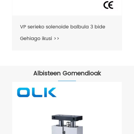
Albisteen Gomendioak
PBren adarrak bultzatzen al du hodi
egokitzapenak desmuntatzaile ez
suntsitzailea?
Gehiago ikusi >>