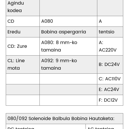
Agindu
kodea
CD
A080
A
Eredu
Bobina aspergarria
tentsio
A080: 8 mm-ko
A:
CD: Zure
tamaina
AC220V
CL: Line
A092: 9 mm-ko
B: DC24V
mota
tamaina
C: AC110V
E: AC24V
F: DC12V
080/092 Solenoide Balbula Bobina Hautaketa: