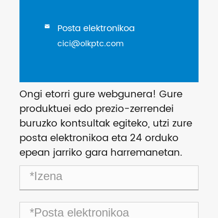
Posta elektronikoa

cici@olkptc.com
Ongi etorri gure webgunera! Gure
produktuei edo prezio-zerrendei
buruzko kontsultak egiteko, utzi zure
posta elektronikoa eta 24 orduko
epean jarriko gara harremanetan.