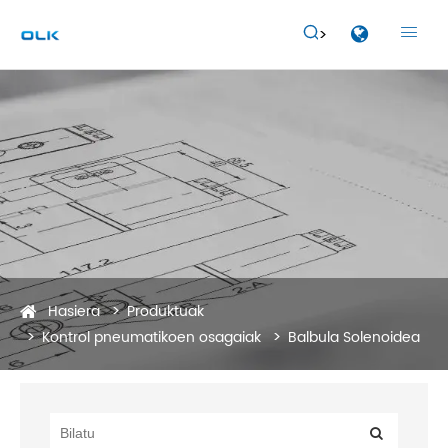


Hasiera
Produktuak
Kontrol pneumatikoen osagaiak
Balbula Solenoidea